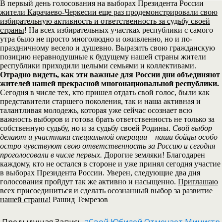
В первый день голосования на выборах Президента России
жители Карачаево-Черкесии еще раз продемонстрировали свою
избирательную активность и ответственность за судьбу своей
страны
! На всех избирательных участках республики с самого
утра было не просто многолюдно и оживленно, но и по-
праздничному весело и душевно. Выразить свою гражданскую
позицию неравнодушные к будущему нашей страны жители
республики приходили целыми семьями и коллективами.
Отрадно видеть, как эти важные для России дни объединяют
жителей нашей прекрасной многонациональной республики.
Сегодня в числе тех, кто пришел отдать свой голос, были как
представители старшего поколения, так и наша активная и
талантливая молодежь, которая уже сейчас осознает всю
важность выборов и готова брать ответственность не только за
собственную судьбу, но и за судьбу своей Родины.
Свой выбор
делают и участники специальной операции – наши бойцы особо
остро чувствуют свою ответственность за Россию и сегодня
проголосовали в числе первых.
Дорогие земляки! Благодарен
каждому, кто не остался в стороне и уже принял сегодня участие
в выборах Президента России. Уверен, следующие два дня
голосования пройдут так же активно и насыщенно.
Приглашаю
всех присоединиться и сделать осознанный выбор за развитие
нашей страны!
Рашид Темрезов