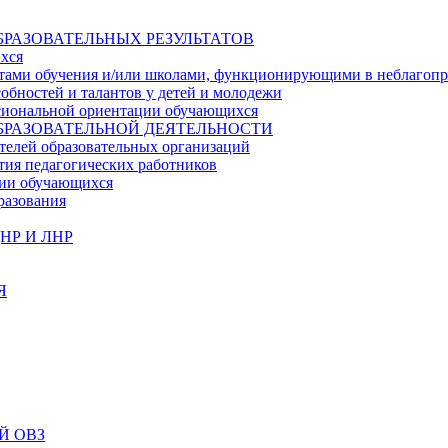
БРАЗОВАТЕЛЬНЫХ РЕЗУЛЬТАТОВ
ихся
ьтатами обучения и/или школами, функционирующими в неблагоп
собностей и талантов у детей и молодежи
ссиональной ориентации обучающихся
БРАЗОВАТЕЛЬНОЙ ДЕЯТЕЛЬНОСТИ
телей образовательных организаций
тия педагогических работников
ции обучающихся
разования
НР И ЛНР
Я
Й ОВЗ