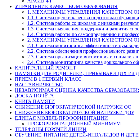
АРХИВ ФГ
УПРАВЛЕНИЕ КАЧЕСТВОМ ОБРАЗОВАНИЯ
1. МЕХАНИЗМЫ УПРАВЛЕНИЯ КАЧЕСТВОМ О
1.1. Система оценки качества подготовки обучающ
1.2. Система работы со школами с низкими резул
1.3. Система выявления, поддержки и развития спо
1.4. Система работы по самоопределению и профе
2. МЕХАНИЗМЫ УПРАВЛЕНИЯ КАЧЕСТВОМ О
2.1. Система мониторинга эффективности руководи
2.2. Система обеспечения профессионального разви
2.3. Система организации воспитания и социализа
2.4. Система мониторинга качества дошкольного об
КАПИТАЛЬНЫЙ РЕМОНТ
ПАМЯТКИ ДЛЯ РОДИТЕЛЕЙ, ПРИБЫВАЮЩИХ ИЗ Д
ПРИЕМ В 1 ПЕРВЫЙ КЛАСС
НАСТАВНИЧЕСТВО
НЕЗАВИСИМАЯ ОЦЕНКА КАЧЕСТВА ОБРАЗОВАНИ
ДОСКА ПОЧЁТА
КНИГА ПАМЯТИ
СНИЖЕНИЕ БЮРОКРАТИЧЕСКОЙ НАГРУЗКИ ОО
СНИЖЕНИЕ БЮРОКРАТИЧЕСКОЙ НАГРУЗКИ ДОУ
ЕДИНАЯ МОДЕЛЬ ПРОФОРИЕНТАЦИИ
ПРОФОРИЕНТАЦИОННЫЙ МИНИМУМ
ТЕЛЕФОНЫ ГОРЯЧЕЙ ЛИНИИ
ОБУЧЕНИЕ, ПИТАНИЕ ДЕТЕЙ-ИНВАЛИДОВ И ДЕТЕ