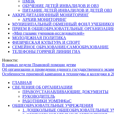
ПМПК
ОБУЧЕНИЕ ДЕТЕЙ ИНВАЛИДОВ И ОВЗ
ПИТАНИЕ ДЕТЕЙ-ИНВАЛИДОВ И ДЕТЕЙ ОВЗ
АККРЕДИТАЦИОННЫЙ МОНИТОРИНГ
АРХИВ МОНИТОРИНГ
МУНИЦИПАЛЬНЫЙ ОБМЕННЫЙ ФОНД УЧЕБНИКО
ПРИЕМ В ОБЩЕОБРАЗОВАТЕЛЬНЫЕ ОРГАНИЗАЦИИ
«Мир глазами учеников-исследователей»
МОЛОДЕЖНАЯ ПОЛИТИКА
ФИЗИЧЕСКАЯ КУЛЬТУРА И СПОРТ
СЕМЕЙНОЕ ОБРАЗОВАНИЕ/САМООБРАЗОВАНИЕ
ТЕЛЕФОНЫ ГОРЯЧЕЙ ЛИНИИ ГИА
Новости:
В рамках недели Правовой помощи детям
Об организации и проведении единого государственного экзам
Особенности приемной кампании в техникумы и колледжи в 2
ГЛАВНАЯ
СВЕДЕНИЯ ОБ ОРГАНИЗАЦИИ
ПРАВОУСТАНАВЛИВАЮЩИЕ ДОКУМЕНТЫ
РУКОВОДИТЕЛЬ
РАБОТНИКИ УОМПФКиС
ОБЩЕОБРАЗОВАТЕЛЬНЫЕ УЧРЕЖДЕНИЯ
1. ДОШКОЛЬНЫЕ ОБЩЕОБРАЗОВАТЕЛЬНЫЕ 