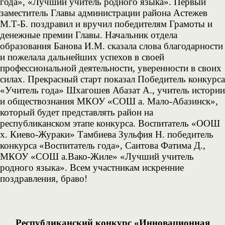
года», «Лучший учитель родного языка». Первый
заместитель Главы администрации района Астежев
М.Т-Б. поздравил и вручил победителям Грамоты и
денежные премии Главы. Начальник отдела
образования Банова И.М. сказала слова благодарности
и пожелала дальнейших успехов в своей
профессиональной деятельности, уверенности в своих
силах. Прекрасный старт показал Победитель конкурса
«Учитель года» Шхагошев Абазат А., учитель истории
и обществознания МКОУ «СОШ а. Мало-Абазинск»,
который будет представлять район на
республиканском этапе конкурса. Воспитатель «ООШ
х. Киево-Жураки» Тамбиева Зульфия Н. победитель
конкурса «Воспитатель года», Саитова Фатима Д.,
МКОУ «СОШ а.Вако-Жиле» «Лучший учитель
родного языка». Всем участникам искренние
поздравления, браво!
Республиканский конкурс «Инновационная