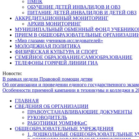
ПМПК
ОБУЧЕНИЕ ДЕТЕЙ ИНВАЛИДОВ И ОВЗ
ПИТАНИЕ ДЕТЕЙ-ИНВАЛИДОВ И ДЕТЕЙ ОВЗ
АККРЕДИТАЦИОННЫЙ МОНИТОРИНГ
АРХИВ МОНИТОРИНГ
МУНИЦИПАЛЬНЫЙ ОБМЕННЫЙ ФОНД УЧЕБНИКО
ПРИЕМ В ОБЩЕОБРАЗОВАТЕЛЬНЫЕ ОРГАНИЗАЦИИ
«Мир глазами учеников-исследователей»
МОЛОДЕЖНАЯ ПОЛИТИКА
ФИЗИЧЕСКАЯ КУЛЬТУРА И СПОРТ
СЕМЕЙНОЕ ОБРАЗОВАНИЕ/САМООБРАЗОВАНИЕ
ТЕЛЕФОНЫ ГОРЯЧЕЙ ЛИНИИ ГИА
Новости:
В рамках недели Правовой помощи детям
Об организации и проведении единого государственного экзам
Особенности приемной кампании в техникумы и колледжи в 2
ГЛАВНАЯ
СВЕДЕНИЯ ОБ ОРГАНИЗАЦИИ
ПРАВОУСТАНАВЛИВАЮЩИЕ ДОКУМЕНТЫ
РУКОВОДИТЕЛЬ
РАБОТНИКИ УОМПФКиС
ОБЩЕОБРАЗОВАТЕЛЬНЫЕ УЧРЕЖДЕНИЯ
1. ДОШКОЛЬНЫЕ ОБЩЕОБРАЗОВАТЕЛЬНЫЕ 