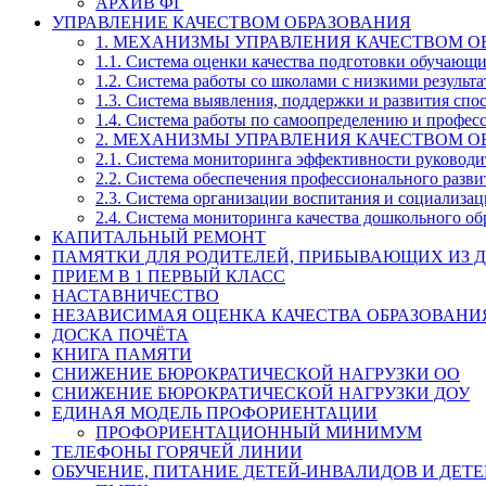
АРХИВ ФГ
УПРАВЛЕНИЕ КАЧЕСТВОМ ОБРАЗОВАНИЯ
1. МЕХАНИЗМЫ УПРАВЛЕНИЯ КАЧЕСТВОМ О
1.1. Система оценки качества подготовки обучающ
1.2. Система работы со школами с низкими резул
1.3. Система выявления, поддержки и развития спо
1.4. Система работы по самоопределению и профе
2. МЕХАНИЗМЫ УПРАВЛЕНИЯ КАЧЕСТВОМ О
2.1. Система мониторинга эффективности руководи
2.2. Система обеспечения профессионального разви
2.3. Система организации воспитания и социализа
2.4. Система мониторинга качества дошкольного об
КАПИТАЛЬНЫЙ РЕМОНТ
ПАМЯТКИ ДЛЯ РОДИТЕЛЕЙ, ПРИБЫВАЮЩИХ ИЗ Д
ПРИЕМ В 1 ПЕРВЫЙ КЛАСС
НАСТАВНИЧЕСТВО
НЕЗАВИСИМАЯ ОЦЕНКА КАЧЕСТВА ОБРАЗОВАНИ
ДОСКА ПОЧЁТА
КНИГА ПАМЯТИ
СНИЖЕНИЕ БЮРОКРАТИЧЕСКОЙ НАГРУЗКИ ОО
СНИЖЕНИЕ БЮРОКРАТИЧЕСКОЙ НАГРУЗКИ ДОУ
ЕДИНАЯ МОДЕЛЬ ПРОФОРИЕНТАЦИИ
ПРОФОРИЕНТАЦИОННЫЙ МИНИМУМ
ТЕЛЕФОНЫ ГОРЯЧЕЙ ЛИНИИ
ОБУЧЕНИЕ, ПИТАНИЕ ДЕТЕЙ-ИНВАЛИДОВ И ДЕТЕ