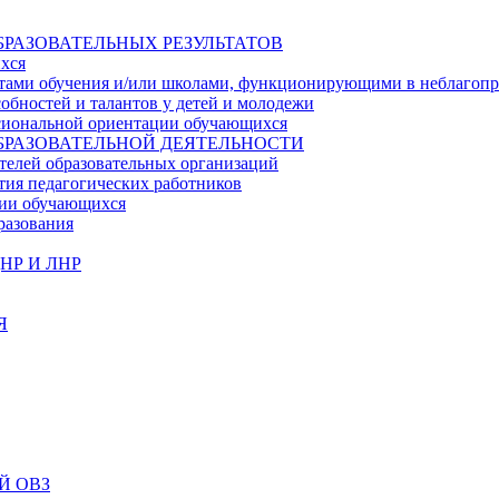
БРАЗОВАТЕЛЬНЫХ РЕЗУЛЬТАТОВ
ихся
ьтатами обучения и/или школами, функционирующими в неблагоп
собностей и талантов у детей и молодежи
ссиональной ориентации обучающихся
БРАЗОВАТЕЛЬНОЙ ДЕЯТЕЛЬНОСТИ
телей образовательных организаций
тия педагогических работников
ции обучающихся
разования
НР И ЛНР
Я
Й ОВЗ