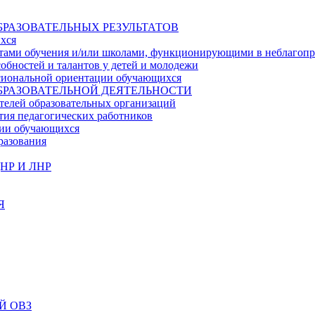
БРАЗОВАТЕЛЬНЫХ РЕЗУЛЬТАТОВ
ихся
ьтатами обучения и/или школами, функционирующими в неблагоп
собностей и талантов у детей и молодежи
ссиональной ориентации обучающихся
БРАЗОВАТЕЛЬНОЙ ДЕЯТЕЛЬНОСТИ
телей образовательных организаций
тия педагогических работников
ции обучающихся
разования
НР И ЛНР
Я
Й ОВЗ