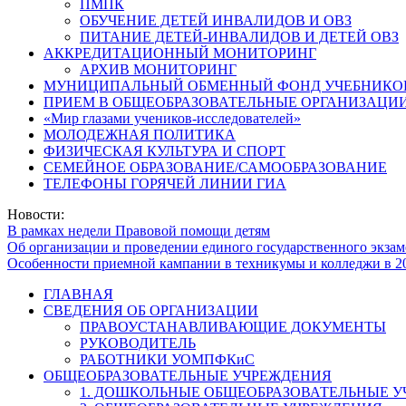
ПМПК
ОБУЧЕНИЕ ДЕТЕЙ ИНВАЛИДОВ И ОВЗ
ПИТАНИЕ ДЕТЕЙ-ИНВАЛИДОВ И ДЕТЕЙ ОВЗ
АККРЕДИТАЦИОННЫЙ МОНИТОРИНГ
АРХИВ МОНИТОРИНГ
МУНИЦИПАЛЬНЫЙ ОБМЕННЫЙ ФОНД УЧЕБНИКО
ПРИЕМ В ОБЩЕОБРАЗОВАТЕЛЬНЫЕ ОРГАНИЗАЦИИ
«Мир глазами учеников-исследователей»
МОЛОДЕЖНАЯ ПОЛИТИКА
ФИЗИЧЕСКАЯ КУЛЬТУРА И СПОРТ
СЕМЕЙНОЕ ОБРАЗОВАНИЕ/САМООБРАЗОВАНИЕ
ТЕЛЕФОНЫ ГОРЯЧЕЙ ЛИНИИ ГИА
Новости:
В рамках недели Правовой помощи детям
Об организации и проведении единого государственного экзам
Особенности приемной кампании в техникумы и колледжи в 2
ГЛАВНАЯ
СВЕДЕНИЯ ОБ ОРГАНИЗАЦИИ
ПРАВОУСТАНАВЛИВАЮЩИЕ ДОКУМЕНТЫ
РУКОВОДИТЕЛЬ
РАБОТНИКИ УОМПФКиС
ОБЩЕОБРАЗОВАТЕЛЬНЫЕ УЧРЕЖДЕНИЯ
1. ДОШКОЛЬНЫЕ ОБЩЕОБРАЗОВАТЕЛЬНЫЕ 