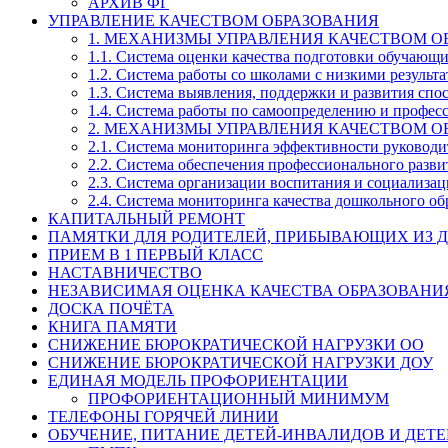
АРХИВ ФГ
УПРАВЛЕНИЕ КАЧЕСТВОМ ОБРАЗОВАНИЯ
1. МЕХАНИЗМЫ УПРАВЛЕНИЯ КАЧЕСТВОМ О
1.1. Система оценки качества подготовки обучающ
1.2. Система работы со школами с низкими резул
1.3. Система выявления, поддержки и развития спо
1.4. Система работы по самоопределению и профе
2. МЕХАНИЗМЫ УПРАВЛЕНИЯ КАЧЕСТВОМ О
2.1. Система мониторинга эффективности руководи
2.2. Система обеспечения профессионального разви
2.3. Система организации воспитания и социализа
2.4. Система мониторинга качества дошкольного об
КАПИТАЛЬНЫЙ РЕМОНТ
ПАМЯТКИ ДЛЯ РОДИТЕЛЕЙ, ПРИБЫВАЮЩИХ ИЗ Д
ПРИЕМ В 1 ПЕРВЫЙ КЛАСС
НАСТАВНИЧЕСТВО
НЕЗАВИСИМАЯ ОЦЕНКА КАЧЕСТВА ОБРАЗОВАНИ
ДОСКА ПОЧЁТА
КНИГА ПАМЯТИ
СНИЖЕНИЕ БЮРОКРАТИЧЕСКОЙ НАГРУЗКИ ОО
СНИЖЕНИЕ БЮРОКРАТИЧЕСКОЙ НАГРУЗКИ ДОУ
ЕДИНАЯ МОДЕЛЬ ПРОФОРИЕНТАЦИИ
ПРОФОРИЕНТАЦИОННЫЙ МИНИМУМ
ТЕЛЕФОНЫ ГОРЯЧЕЙ ЛИНИИ
ОБУЧЕНИЕ, ПИТАНИЕ ДЕТЕЙ-ИНВАЛИДОВ И ДЕТЕ