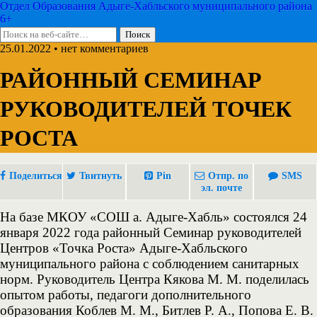
Отдел Образования Адыге-Хабльского муниципального района
6+
25.01.2022 • нет комментариев
РАЙОННЫЙ СЕМИНАР
РУКОВОДИТЕЛЕЙ ТОЧЕК
РОСТА
Поделиться
Твитнуть
Pin
Отпр. по
SMS
эл. почте
На базе МКОУ «СОШ а. Адыге-Хабль» состоялся 24
января 2022 года районный Семинар руководителей
Центров «Точка Роста» Адыге-Хабльского
муниципального района с соблюдением санитарных
норм. Руководитель Центра Кякова М. М. поделилась
опытом работы, педагоги дополнительного
образования Коблев М. М., Битлев Р. А., Попова Е. В.