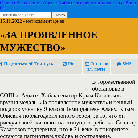
Отдел Образования Адыге-Хабльского муниципального района
6+
15.11.2022 • нет комментариев
«ЗА ПРОЯВЛЕННОЕ
МУЖЕСТВО»
Поделиться
Твитнуть
Pin
Отпр. по
SMS
эл. почте
В торжес
твенной
обстановке в
СОШ а. Адыге -Хабль сенатор Крым Казаноков
вручил медаль «За проявленное мужество»и ценный
подарок ученику 9 класса Темирдашеву Алану. Крым
Олиевич поблагодарил юного героя, за то, что он
рискуя своей жизнью спас тонущего ребенка. Сенатор
Казаноков подчеркнул, что в 21 веке, в приоритете
остаются патриотизм,любовь и сострадание.