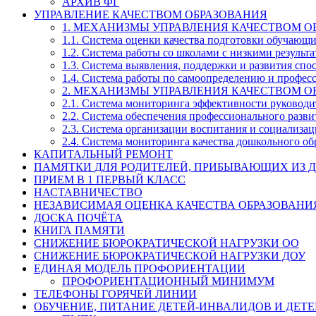
АРХИВ ФГ
УПРАВЛЕНИЕ КАЧЕСТВОМ ОБРАЗОВАНИЯ
1. МЕХАНИЗМЫ УПРАВЛЕНИЯ КАЧЕСТВОМ О
1.1. Система оценки качества подготовки обучающ
1.2. Система работы со школами с низкими резул
1.3. Система выявления, поддержки и развития спо
1.4. Система работы по самоопределению и профе
2. МЕХАНИЗМЫ УПРАВЛЕНИЯ КАЧЕСТВОМ О
2.1. Система мониторинга эффективности руководи
2.2. Система обеспечения профессионального разви
2.3. Система организации воспитания и социализа
2.4. Система мониторинга качества дошкольного об
КАПИТАЛЬНЫЙ РЕМОНТ
ПАМЯТКИ ДЛЯ РОДИТЕЛЕЙ, ПРИБЫВАЮЩИХ ИЗ Д
ПРИЕМ В 1 ПЕРВЫЙ КЛАСС
НАСТАВНИЧЕСТВО
НЕЗАВИСИМАЯ ОЦЕНКА КАЧЕСТВА ОБРАЗОВАНИ
ДОСКА ПОЧЁТА
КНИГА ПАМЯТИ
СНИЖЕНИЕ БЮРОКРАТИЧЕСКОЙ НАГРУЗКИ ОО
СНИЖЕНИЕ БЮРОКРАТИЧЕСКОЙ НАГРУЗКИ ДОУ
ЕДИНАЯ МОДЕЛЬ ПРОФОРИЕНТАЦИИ
ПРОФОРИЕНТАЦИОННЫЙ МИНИМУМ
ТЕЛЕФОНЫ ГОРЯЧЕЙ ЛИНИИ
ОБУЧЕНИЕ, ПИТАНИЕ ДЕТЕЙ-ИНВАЛИДОВ И ДЕТЕ