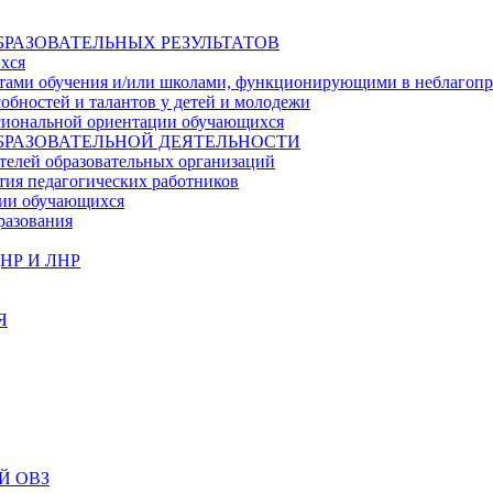
БРАЗОВАТЕЛЬНЫХ РЕЗУЛЬТАТОВ
ихся
ьтатами обучения и/или школами, функционирующими в неблагоп
собностей и талантов у детей и молодежи
ссиональной ориентации обучающихся
БРАЗОВАТЕЛЬНОЙ ДЕЯТЕЛЬНОСТИ
телей образовательных организаций
тия педагогических работников
ции обучающихся
разования
НР И ЛНР
Я
Й ОВЗ