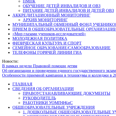
ПМПК
ОБУЧЕНИЕ ДЕТЕЙ ИНВАЛИДОВ И ОВЗ
ПИТАНИЕ ДЕТЕЙ-ИНВАЛИДОВ И ДЕТЕЙ ОВЗ
АККРЕДИТАЦИОННЫЙ МОНИТОРИНГ
АРХИВ МОНИТОРИНГ
МУНИЦИПАЛЬНЫЙ ОБМЕННЫЙ ФОНД УЧЕБНИКО
ПРИЕМ В ОБЩЕОБРАЗОВАТЕЛЬНЫЕ ОРГАНИЗАЦИИ
«Мир глазами учеников-исследователей»
МОЛОДЕЖНАЯ ПОЛИТИКА
ФИЗИЧЕСКАЯ КУЛЬТУРА И СПОРТ
СЕМЕЙНОЕ ОБРАЗОВАНИЕ/САМООБРАЗОВАНИЕ
ТЕЛЕФОНЫ ГОРЯЧЕЙ ЛИНИИ ГИА
Новости:
В рамках недели Правовой помощи детям
Об организации и проведении единого государственного экзам
Особенности приемной кампании в техникумы и колледжи в 2
ГЛАВНАЯ
СВЕДЕНИЯ ОБ ОРГАНИЗАЦИИ
ПРАВОУСТАНАВЛИВАЮЩИЕ ДОКУМЕНТЫ
РУКОВОДИТЕЛЬ
РАБОТНИКИ УОМПФКиС
ОБЩЕОБРАЗОВАТЕЛЬНЫЕ УЧРЕЖДЕНИЯ
1. ДОШКОЛЬНЫЕ ОБЩЕОБРАЗОВАТЕЛЬНЫЕ 