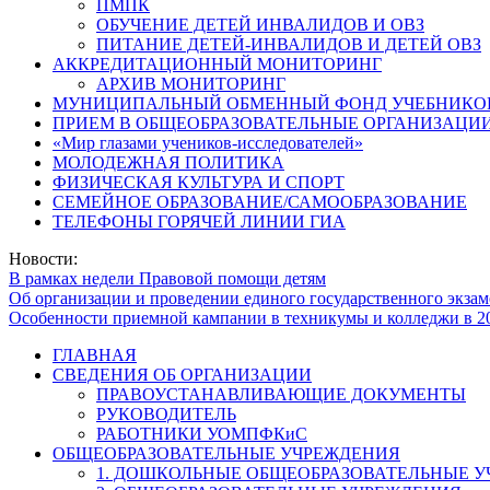
ПМПК
ОБУЧЕНИЕ ДЕТЕЙ ИНВАЛИДОВ И ОВЗ
ПИТАНИЕ ДЕТЕЙ-ИНВАЛИДОВ И ДЕТЕЙ ОВЗ
АККРЕДИТАЦИОННЫЙ МОНИТОРИНГ
АРХИВ МОНИТОРИНГ
МУНИЦИПАЛЬНЫЙ ОБМЕННЫЙ ФОНД УЧЕБНИКО
ПРИЕМ В ОБЩЕОБРАЗОВАТЕЛЬНЫЕ ОРГАНИЗАЦИИ
«Мир глазами учеников-исследователей»
МОЛОДЕЖНАЯ ПОЛИТИКА
ФИЗИЧЕСКАЯ КУЛЬТУРА И СПОРТ
СЕМЕЙНОЕ ОБРАЗОВАНИЕ/САМООБРАЗОВАНИЕ
ТЕЛЕФОНЫ ГОРЯЧЕЙ ЛИНИИ ГИА
Новости:
В рамках недели Правовой помощи детям
Об организации и проведении единого государственного экзам
Особенности приемной кампании в техникумы и колледжи в 2
ГЛАВНАЯ
СВЕДЕНИЯ ОБ ОРГАНИЗАЦИИ
ПРАВОУСТАНАВЛИВАЮЩИЕ ДОКУМЕНТЫ
РУКОВОДИТЕЛЬ
РАБОТНИКИ УОМПФКиС
ОБЩЕОБРАЗОВАТЕЛЬНЫЕ УЧРЕЖДЕНИЯ
1. ДОШКОЛЬНЫЕ ОБЩЕОБРАЗОВАТЕЛЬНЫЕ 