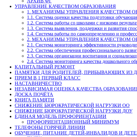
АРХИВ ФГ
УПРАВЛЕНИЕ КАЧЕСТВОМ ОБРАЗОВАНИЯ
1. МЕХАНИЗМЫ УПРАВЛЕНИЯ КАЧЕСТВОМ О
1.1. Система оценки качества подготовки обучающ
1.2. Система работы со школами с низкими резул
1.3. Система выявления, поддержки и развития спо
1.4. Система работы по самоопределению и профе
2. МЕХАНИЗМЫ УПРАВЛЕНИЯ КАЧЕСТВОМ О
2.1. Система мониторинга эффективности руководи
2.2. Система обеспечения профессионального разви
2.3. Система организации воспитания и социализа
2.4. Система мониторинга качества дошкольного об
КАПИТАЛЬНЫЙ РЕМОНТ
ПАМЯТКИ ДЛЯ РОДИТЕЛЕЙ, ПРИБЫВАЮЩИХ ИЗ Д
ПРИЕМ В 1 ПЕРВЫЙ КЛАСС
НАСТАВНИЧЕСТВО
НЕЗАВИСИМАЯ ОЦЕНКА КАЧЕСТВА ОБРАЗОВАНИ
ДОСКА ПОЧЁТА
КНИГА ПАМЯТИ
СНИЖЕНИЕ БЮРОКРАТИЧЕСКОЙ НАГРУЗКИ ОО
СНИЖЕНИЕ БЮРОКРАТИЧЕСКОЙ НАГРУЗКИ ДОУ
ЕДИНАЯ МОДЕЛЬ ПРОФОРИЕНТАЦИИ
ПРОФОРИЕНТАЦИОННЫЙ МИНИМУМ
ТЕЛЕФОНЫ ГОРЯЧЕЙ ЛИНИИ
ОБУЧЕНИЕ, ПИТАНИЕ ДЕТЕЙ-ИНВАЛИДОВ И ДЕТЕ