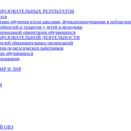
БРАЗОВАТЕЛЬНЫХ РЕЗУЛЬТАТОВ
ихся
ьтатами обучения и/или школами, функционирующими в неблагоп
собностей и талантов у детей и молодежи
ссиональной ориентации обучающихся
БРАЗОВАТЕЛЬНОЙ ДЕЯТЕЛЬНОСТИ
телей образовательных организаций
тия педагогических работников
ции обучающихся
разования
НР И ЛНР
Я
Й ОВЗ