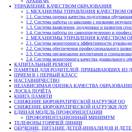
АРХИВ ФГ
УПРАВЛЕНИЕ КАЧЕСТВОМ ОБРАЗОВАНИЯ
1. МЕХАНИЗМЫ УПРАВЛЕНИЯ КАЧЕСТВОМ О
1.1. Система оценки качества подготовки обучающ
1.2. Система работы со школами с низкими резул
1.3. Система выявления, поддержки и развития спо
1.4. Система работы по самоопределению и профе
2. МЕХАНИЗМЫ УПРАВЛЕНИЯ КАЧЕСТВОМ О
2.1. Система мониторинга эффективности руководи
2.2. Система обеспечения профессионального разви
2.3. Система организации воспитания и социализа
2.4. Система мониторинга качества дошкольного об
КАПИТАЛЬНЫЙ РЕМОНТ
ПАМЯТКИ ДЛЯ РОДИТЕЛЕЙ, ПРИБЫВАЮЩИХ ИЗ Д
ПРИЕМ В 1 ПЕРВЫЙ КЛАСС
НАСТАВНИЧЕСТВО
НЕЗАВИСИМАЯ ОЦЕНКА КАЧЕСТВА ОБРАЗОВАНИ
ДОСКА ПОЧЁТА
КНИГА ПАМЯТИ
СНИЖЕНИЕ БЮРОКРАТИЧЕСКОЙ НАГРУЗКИ ОО
СНИЖЕНИЕ БЮРОКРАТИЧЕСКОЙ НАГРУЗКИ ДОУ
ЕДИНАЯ МОДЕЛЬ ПРОФОРИЕНТАЦИИ
ПРОФОРИЕНТАЦИОННЫЙ МИНИМУМ
ТЕЛЕФОНЫ ГОРЯЧЕЙ ЛИНИИ
ОБУЧЕНИЕ, ПИТАНИЕ ДЕТЕЙ-ИНВАЛИДОВ И ДЕТЕ