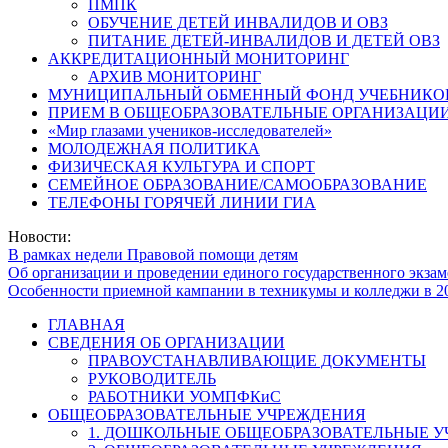
ПМПК
ОБУЧЕНИЕ ДЕТЕЙ ИНВАЛИДОВ И ОВЗ
ПИТАНИЕ ДЕТЕЙ-ИНВАЛИДОВ И ДЕТЕЙ ОВЗ
АККРЕДИТАЦИОННЫЙ МОНИТОРИНГ
АРХИВ МОНИТОРИНГ
МУНИЦИПАЛЬНЫЙ ОБМЕННЫЙ ФОНД УЧЕБНИКО
ПРИЕМ В ОБЩЕОБРАЗОВАТЕЛЬНЫЕ ОРГАНИЗАЦИИ
«Мир глазами учеников-исследователей»
МОЛОДЕЖНАЯ ПОЛИТИКА
ФИЗИЧЕСКАЯ КУЛЬТУРА И СПОРТ
СЕМЕЙНОЕ ОБРАЗОВАНИЕ/САМООБРАЗОВАНИЕ
ТЕЛЕФОНЫ ГОРЯЧЕЙ ЛИНИИ ГИА
Новости:
В рамках недели Правовой помощи детям
Об организации и проведении единого государственного экзам
Особенности приемной кампании в техникумы и колледжи в 2
ГЛАВНАЯ
СВЕДЕНИЯ ОБ ОРГАНИЗАЦИИ
ПРАВОУСТАНАВЛИВАЮЩИЕ ДОКУМЕНТЫ
РУКОВОДИТЕЛЬ
РАБОТНИКИ УОМПФКиС
ОБЩЕОБРАЗОВАТЕЛЬНЫЕ УЧРЕЖДЕНИЯ
1. ДОШКОЛЬНЫЕ ОБЩЕОБРАЗОВАТЕЛЬНЫЕ 