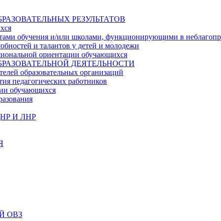
БРАЗОВАТЕЛЬНЫХ РЕЗУЛЬТАТОВ
ихся
ьтатами обучения и/или школами, функционирующими в неблагоп
собностей и талантов у детей и молодежи
ссиональной ориентации обучающихся
БРАЗОВАТЕЛЬНОЙ ДЕЯТЕЛЬНОСТИ
телей образовательных организаций
тия педагогических работников
ции обучающихся
разования
НР И ЛНР
Я
Й ОВЗ