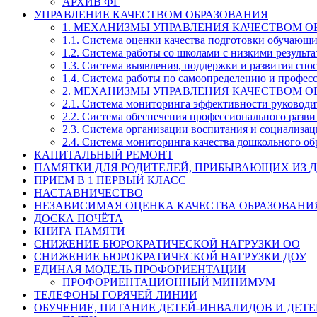
АРХИВ ФГ
УПРАВЛЕНИЕ КАЧЕСТВОМ ОБРАЗОВАНИЯ
1. МЕХАНИЗМЫ УПРАВЛЕНИЯ КАЧЕСТВОМ О
1.1. Система оценки качества подготовки обучающ
1.2. Система работы со школами с низкими резул
1.3. Система выявления, поддержки и развития спо
1.4. Система работы по самоопределению и профе
2. МЕХАНИЗМЫ УПРАВЛЕНИЯ КАЧЕСТВОМ О
2.1. Система мониторинга эффективности руководи
2.2. Система обеспечения профессионального разви
2.3. Система организации воспитания и социализа
2.4. Система мониторинга качества дошкольного об
КАПИТАЛЬНЫЙ РЕМОНТ
ПАМЯТКИ ДЛЯ РОДИТЕЛЕЙ, ПРИБЫВАЮЩИХ ИЗ Д
ПРИЕМ В 1 ПЕРВЫЙ КЛАСС
НАСТАВНИЧЕСТВО
НЕЗАВИСИМАЯ ОЦЕНКА КАЧЕСТВА ОБРАЗОВАНИ
ДОСКА ПОЧЁТА
КНИГА ПАМЯТИ
СНИЖЕНИЕ БЮРОКРАТИЧЕСКОЙ НАГРУЗКИ ОО
СНИЖЕНИЕ БЮРОКРАТИЧЕСКОЙ НАГРУЗКИ ДОУ
ЕДИНАЯ МОДЕЛЬ ПРОФОРИЕНТАЦИИ
ПРОФОРИЕНТАЦИОННЫЙ МИНИМУМ
ТЕЛЕФОНЫ ГОРЯЧЕЙ ЛИНИИ
ОБУЧЕНИЕ, ПИТАНИЕ ДЕТЕЙ-ИНВАЛИДОВ И ДЕТЕ