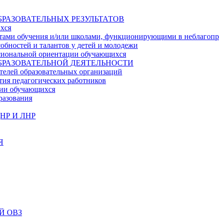
БРАЗОВАТЕЛЬНЫХ РЕЗУЛЬТАТОВ
ихся
ьтатами обучения и/или школами, функционирующими в неблагоп
собностей и талантов у детей и молодежи
ссиональной ориентации обучающихся
БРАЗОВАТЕЛЬНОЙ ДЕЯТЕЛЬНОСТИ
телей образовательных организаций
тия педагогических работников
ции обучающихся
разования
НР И ЛНР
Я
Й ОВЗ