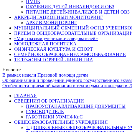
ПМПК
ОБУЧЕНИЕ ДЕТЕЙ ИНВАЛИДОВ И ОВЗ
ПИТАНИЕ ДЕТЕЙ-ИНВАЛИДОВ И ДЕТЕЙ ОВЗ
АККРЕДИТАЦИОННЫЙ МОНИТОРИНГ
АРХИВ МОНИТОРИНГ
МУНИЦИПАЛЬНЫЙ ОБМЕННЫЙ ФОНД УЧЕБНИКО
ПРИЕМ В ОБЩЕОБРАЗОВАТЕЛЬНЫЕ ОРГАНИЗАЦИИ
«Мир глазами учеников-исследователей»
МОЛОДЕЖНАЯ ПОЛИТИКА
ФИЗИЧЕСКАЯ КУЛЬТУРА И СПОРТ
СЕМЕЙНОЕ ОБРАЗОВАНИЕ/САМООБРАЗОВАНИЕ
ТЕЛЕФОНЫ ГОРЯЧЕЙ ЛИНИИ ГИА
Новости:
В рамках недели Правовой помощи детям
Об организации и проведении единого государственного экзам
Особенности приемной кампании в техникумы и колледжи в 2
ГЛАВНАЯ
СВЕДЕНИЯ ОБ ОРГАНИЗАЦИИ
ПРАВОУСТАНАВЛИВАЮЩИЕ ДОКУМЕНТЫ
РУКОВОДИТЕЛЬ
РАБОТНИКИ УОМПФКиС
ОБЩЕОБРАЗОВАТЕЛЬНЫЕ УЧРЕЖДЕНИЯ
1. ДОШКОЛЬНЫЕ ОБЩЕОБРАЗОВАТЕЛЬНЫЕ 