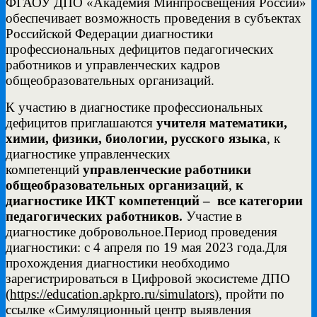
ФГАОУ ДПО «Академия Минпросвещения России»
обеспечивает возможность проведения в субъектах
Российской Федерации диагностики
профессиональных дефицитов педагогических
работников и управленческих кадров
общеобразовательных организаций.
К участию в диагностике профессиональных
дефицитов приглашаются
учителя
математики,
химии, физики, биологии, русского языка
, к
диагностике управленческих
компетенций
управленческие работники
общеобразовательных организаций
,
к
диагностике ИКТ компетенций – все категории
педагогических работников.
Участие в
диагностике добровольное.Период проведения
диагностики: с 4 апреля по 19 мая 2023 года.Для
прохождения диагностики необходимо
зарегистрироваться в Цифровой экосистеме ДПО
(
https://education.apkpro.ru/simulators
), пройти по
ссылке «Симуляционный центр выявления