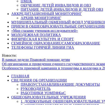
ПМПК
ОБУЧЕНИЕ ДЕТЕЙ ИНВАЛИДОВ И ОВЗ
ПИТАНИЕ ДЕТЕЙ-ИНВАЛИДОВ И ДЕТЕЙ ОВЗ
АККРЕДИТАЦИОННЫЙ МОНИТОРИНГ
АРХИВ МОНИТОРИНГ
МУНИЦИПАЛЬНЫЙ ОБМЕННЫЙ ФОНД УЧЕБНИКО
ПРИЕМ В ОБЩЕОБРАЗОВАТЕЛЬНЫЕ ОРГАНИЗАЦИИ
«Мир глазами учеников-исследователей»
МОЛОДЕЖНАЯ ПОЛИТИКА
ФИЗИЧЕСКАЯ КУЛЬТУРА И СПОРТ
СЕМЕЙНОЕ ОБРАЗОВАНИЕ/САМООБРАЗОВАНИЕ
ТЕЛЕФОНЫ ГОРЯЧЕЙ ЛИНИИ ГИА
Новости:
В рамках недели Правовой помощи детям
Об организации и проведении единого государственного экзам
Особенности приемной кампании в техникумы и колледжи в 2
ГЛАВНАЯ
СВЕДЕНИЯ ОБ ОРГАНИЗАЦИИ
ПРАВОУСТАНАВЛИВАЮЩИЕ ДОКУМЕНТЫ
РУКОВОДИТЕЛЬ
РАБОТНИКИ УОМПФКиС
ОБЩЕОБРАЗОВАТЕЛЬНЫЕ УЧРЕЖДЕНИЯ
1. ДОШКОЛЬНЫЕ ОБЩЕОБРАЗОВАТЕЛЬНЫЕ 