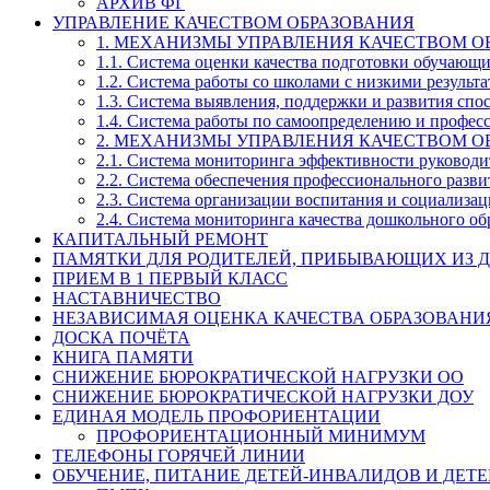
АРХИВ ФГ
УПРАВЛЕНИЕ КАЧЕСТВОМ ОБРАЗОВАНИЯ
1. МЕХАНИЗМЫ УПРАВЛЕНИЯ КАЧЕСТВОМ О
1.1. Система оценки качества подготовки обучающ
1.2. Система работы со школами с низкими резул
1.3. Система выявления, поддержки и развития спо
1.4. Система работы по самоопределению и профе
2. МЕХАНИЗМЫ УПРАВЛЕНИЯ КАЧЕСТВОМ О
2.1. Система мониторинга эффективности руководи
2.2. Система обеспечения профессионального разви
2.3. Система организации воспитания и социализа
2.4. Система мониторинга качества дошкольного об
КАПИТАЛЬНЫЙ РЕМОНТ
ПАМЯТКИ ДЛЯ РОДИТЕЛЕЙ, ПРИБЫВАЮЩИХ ИЗ Д
ПРИЕМ В 1 ПЕРВЫЙ КЛАСС
НАСТАВНИЧЕСТВО
НЕЗАВИСИМАЯ ОЦЕНКА КАЧЕСТВА ОБРАЗОВАНИ
ДОСКА ПОЧЁТА
КНИГА ПАМЯТИ
СНИЖЕНИЕ БЮРОКРАТИЧЕСКОЙ НАГРУЗКИ ОО
СНИЖЕНИЕ БЮРОКРАТИЧЕСКОЙ НАГРУЗКИ ДОУ
ЕДИНАЯ МОДЕЛЬ ПРОФОРИЕНТАЦИИ
ПРОФОРИЕНТАЦИОННЫЙ МИНИМУМ
ТЕЛЕФОНЫ ГОРЯЧЕЙ ЛИНИИ
ОБУЧЕНИЕ, ПИТАНИЕ ДЕТЕЙ-ИНВАЛИДОВ И ДЕТЕ