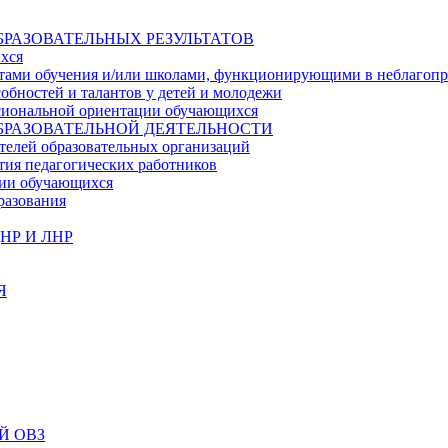
БРАЗОВАТЕЛЬНЫХ РЕЗУЛЬТАТОВ
ихся
ьтатами обучения и/или школами, функционирующими в неблагоп
собностей и талантов у детей и молодежи
ссиональной ориентации обучающихся
БРАЗОВАТЕЛЬНОЙ ДЕЯТЕЛЬНОСТИ
телей образовательных организаций
тия педагогических работников
ции обучающихся
разования
НР И ЛНР
Я
Й ОВЗ