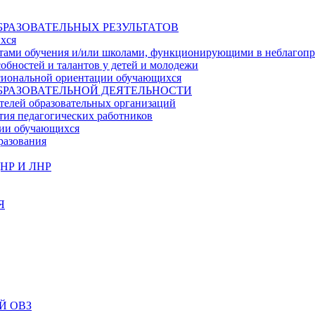
БРАЗОВАТЕЛЬНЫХ РЕЗУЛЬТАТОВ
ихся
ьтатами обучения и/или школами, функционирующими в неблагоп
собностей и талантов у детей и молодежи
ссиональной ориентации обучающихся
БРАЗОВАТЕЛЬНОЙ ДЕЯТЕЛЬНОСТИ
телей образовательных организаций
тия педагогических работников
ции обучающихся
разования
НР И ЛНР
Я
Й ОВЗ