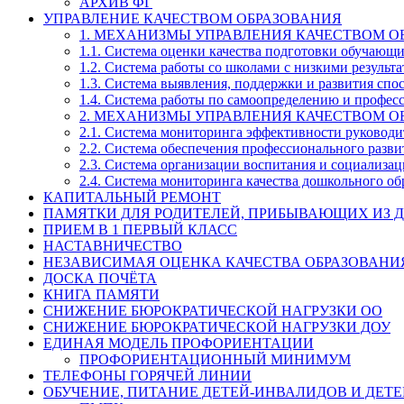
АРХИВ ФГ
УПРАВЛЕНИЕ КАЧЕСТВОМ ОБРАЗОВАНИЯ
1. МЕХАНИЗМЫ УПРАВЛЕНИЯ КАЧЕСТВОМ О
1.1. Система оценки качества подготовки обучающ
1.2. Система работы со школами с низкими резул
1.3. Система выявления, поддержки и развития спо
1.4. Система работы по самоопределению и профе
2. МЕХАНИЗМЫ УПРАВЛЕНИЯ КАЧЕСТВОМ О
2.1. Система мониторинга эффективности руководи
2.2. Система обеспечения профессионального разви
2.3. Система организации воспитания и социализа
2.4. Система мониторинга качества дошкольного об
КАПИТАЛЬНЫЙ РЕМОНТ
ПАМЯТКИ ДЛЯ РОДИТЕЛЕЙ, ПРИБЫВАЮЩИХ ИЗ Д
ПРИЕМ В 1 ПЕРВЫЙ КЛАСС
НАСТАВНИЧЕСТВО
НЕЗАВИСИМАЯ ОЦЕНКА КАЧЕСТВА ОБРАЗОВАНИ
ДОСКА ПОЧЁТА
КНИГА ПАМЯТИ
СНИЖЕНИЕ БЮРОКРАТИЧЕСКОЙ НАГРУЗКИ ОО
СНИЖЕНИЕ БЮРОКРАТИЧЕСКОЙ НАГРУЗКИ ДОУ
ЕДИНАЯ МОДЕЛЬ ПРОФОРИЕНТАЦИИ
ПРОФОРИЕНТАЦИОННЫЙ МИНИМУМ
ТЕЛЕФОНЫ ГОРЯЧЕЙ ЛИНИИ
ОБУЧЕНИЕ, ПИТАНИЕ ДЕТЕЙ-ИНВАЛИДОВ И ДЕТЕ