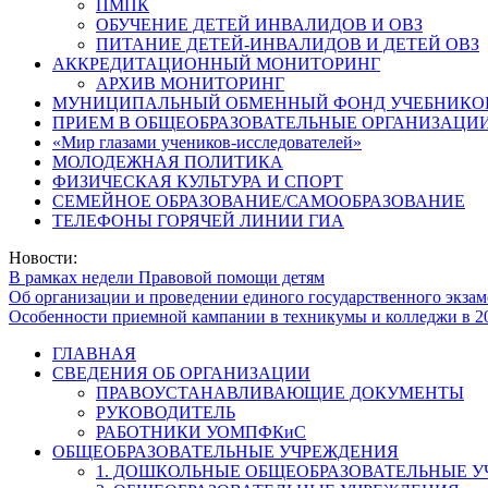
ПМПК
ОБУЧЕНИЕ ДЕТЕЙ ИНВАЛИДОВ И ОВЗ
ПИТАНИЕ ДЕТЕЙ-ИНВАЛИДОВ И ДЕТЕЙ ОВЗ
АККРЕДИТАЦИОННЫЙ МОНИТОРИНГ
АРХИВ МОНИТОРИНГ
МУНИЦИПАЛЬНЫЙ ОБМЕННЫЙ ФОНД УЧЕБНИКО
ПРИЕМ В ОБЩЕОБРАЗОВАТЕЛЬНЫЕ ОРГАНИЗАЦИИ
«Мир глазами учеников-исследователей»
МОЛОДЕЖНАЯ ПОЛИТИКА
ФИЗИЧЕСКАЯ КУЛЬТУРА И СПОРТ
СЕМЕЙНОЕ ОБРАЗОВАНИЕ/САМООБРАЗОВАНИЕ
ТЕЛЕФОНЫ ГОРЯЧЕЙ ЛИНИИ ГИА
Новости:
В рамках недели Правовой помощи детям
Об организации и проведении единого государственного экзам
Особенности приемной кампании в техникумы и колледжи в 2
ГЛАВНАЯ
СВЕДЕНИЯ ОБ ОРГАНИЗАЦИИ
ПРАВОУСТАНАВЛИВАЮЩИЕ ДОКУМЕНТЫ
РУКОВОДИТЕЛЬ
РАБОТНИКИ УОМПФКиС
ОБЩЕОБРАЗОВАТЕЛЬНЫЕ УЧРЕЖДЕНИЯ
1. ДОШКОЛЬНЫЕ ОБЩЕОБРАЗОВАТЕЛЬНЫЕ 