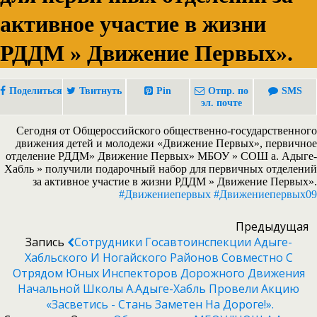
активное участие в жизни
РДДМ » Движение Первых».
Поделиться
Твитнуть
Pin
Отпр. по
SMS
эл. почте
Сегодня от Общероссийского общественно-государственного
движения детей и молодежи «Движение Первых», первичное
отделение РДДМ» Движение Первых» МБОУ » СОШ а. Адыге-
Хабль » получили подарочный набор для первичных отделений
за активное участие в жизни РДДМ » Движение Первых».
#Движениепервых
#Движениепервых09
Предыдущая
Запись
Сотрудники Госавтоинспекции Адыге-
Хабльского И Ногайского Районов Совместно С
Отрядом Юных Инспекторов Дорожного Движения
Начальной Школы А.Адыге-Хабль Провели Акцию
«Засветись - Стань Заметен На Дороге!».