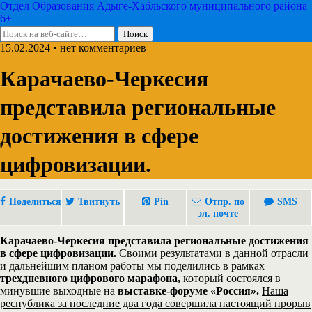
Отдел Образования Адыге-Хабльского муниципального района
6+
15.02.2024 • нет комментариев
Карачаево-Черкесия
представила региональные
достижения в сфере
цифровизации.
Поделиться
Твитнуть
Pin
Отпр. по
SMS
эл. почте
Карачаево-Черкесия представила региональные достижения
в сфере цифровизации.
Своими результатами в данной отрасли
и дальнейшим планом работы мы поделились в рамках
трехдневного цифрового марафона,
который состоялся в
минувшие выходные на
выставке-форуме «Россия».
Наша
республика за последние два года совершила настоящий прорыв