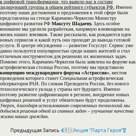
в цифровой трансформации, что вывело нас в составе
лидирующей группы в общем рейтинге субъектов РФ.
Именно
поэтому наши достижения и предложения в этой сфере были
представлены на стенде Карачаево-Черкесии Министру
цифрового развития РФ
Максуту Шадаеву.
Здесь особое
внимание мы уделили разработкам, напрямую влияющими на
жизнь наших земляков. Также рассказали, как рождаются идеи
новых сервисов и какой путь они проходят до вывода готовой
услуги. В центре обсуждения — развитие Госуслуг. Сервис уже
давно пользуется популярностью среди наших жителей и стал
отличным инструментом для решениях их жизненных задач.
Помимо этого, Карачаево-Черкесия была заявлена на форуме как
астрофизическая столица России, поэтому мы представили
концепцию международного форума «Астроссия»
, местом
проведения которого станет Специальная астрофизическая
обсерватория РАН. По словам Президента России, без нового
технологического уклада у страны нет будущего. Именно
поэтому развитие цифровизации в регионе, внедрение новых
цифровых решений и услуг обязательно будут продолжены.
Уверен, благодаря использованию современных технологий мы
добьемся решения одной из главных задач – улучшение качества
жизни наших граждан.
Предыдущая Запись
🇷🇺Акция "Парта Героя"🎖️