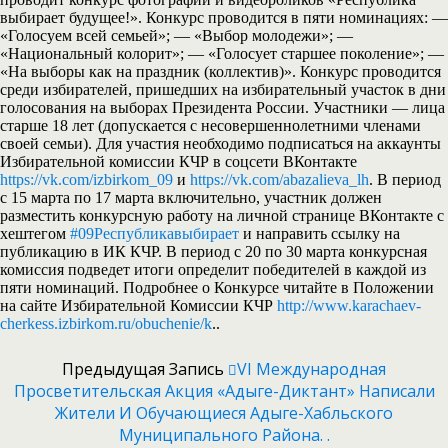
выбирает будущее!». Конкурс проводится в пяти номинациях: —
«Голосуем всей семьей»; — «Выбор молодежи»; —
«Национальный колорит»; — «Голосует старшее поколение»; —
«На выборы как на праздник (коллектив)». Конкурс проводится
среди избирателей, пришедших на избирательный участок в дни
голосования на выборах Президента России. Участники — лица
старше 18 лет (допускается с несовершеннолетними членами
своей семьи). Для участия необходимо подписаться на аккаунты
Избирательной комиссии КЧР в соцсети ВКонтакте
https://vk.com/izbirkom_09
и
https://vk.com/abazalieva_lh
. В период
с 15 марта по 17 марта включительно, участник должен
разместить конкурсную работу на личной странице ВКонтакте с
хештегом
#09Республикавыбирает
и направить ссылку на
публикацию в ИК КЧР. В период с 20 по 30 марта конкурсная
комиссия подведет итоги определит победителей в каждой из
пяти номинаций. Подробнее о Конкурсе читайте в Положении
на сайте Избирательной Комиссии КЧР
http://www.karachaev-
cherkess.izbirkom.ru/obuchenie/k
..
Предыдущая Запись
VI Международная
Просветительская Акция «Адыге-Диктант» Написали
Жители И Обучающиеся Адыге-Хабльского
Муниципального Района. .