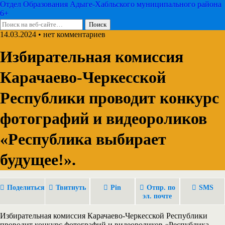
Отдел Образования Адыге-Хабльского муниципального района
6+
14.03.2024 • нет комментариев
Избирательная комиссия
Карачаево-Черкесской
Республики проводит конкурс
фотографий и видеороликов
«Республика выбирает
будущее!».
Поделиться
Твитнуть
Pin
Отпр. по
SMS
эл. почте
Избирательная комиссия Карачаево-Черкесской Республики
проводит конкурс фотографий и видеороликов «Республика