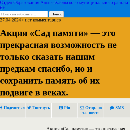
Отдел Образования Адыге-Хабльского муниципального района
6+
27.04.2024 • нет комментариев
Акция «Сад памяти» — это
прекрасная возможность не
только сказать нашим
предкам спасибо, но и
сохранить память об их
подвиге в веках.
Поделиться
Твитнуть
Pin
Отпр. по
SMS
эл. почте
Акция «Сад памяти» — это прекрасная