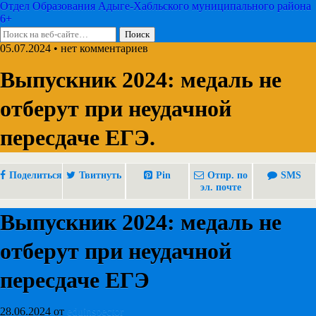
Отдел Образования Адыге-Хабльского муниципального района
6+
05.07.2024 • нет комментариев
Выпускник 2024: медаль не
отберут при неудачной
пересдаче ЕГЭ.
Поделиться
Твитнуть
Pin
Отпр. по
SMS
эл. почте
Выпускник 2024: медаль не
отберут при неудачной
пересдаче ЕГЭ
28.06.2024
от
eduinspector