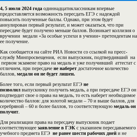
4, 5 июля 2024 года
одиннадцатиклассникам впервые
предоставляется возможность пересдать ЕГЭ с надеждой
повысить полученные баллы. Однако, при этом будет
аннулирован первый результат, и может оказаться, что при
пересдаче будет получено меньше баллов. Возникает коллизия о
вручении медали «За особые успехи в учении» претендентам на
ее получение.
Как сообщается на сайте РИА Новости со ссылкой на пресс-
службу Минпросвещения, если выпускник, подтвердивший на
первом экзамене право на медаль и уже получивший аттестат с
отличием, при пересдаче
не наберет
достаточное количество
баллов,
медали он не будет лишен.
Более того, если первый результат ЕГЭ
не
позволил
выпускнику получить медаль, а при пересдаче ЕГЭ он
подтвердит свое о права на медаль, то есть наберет необходимое
количество баллов: для золотой медали – 70 и выше баллов, для
серебряной – 60 и более баллов, то соответствующую
медаль он
получит
.
Для реализации права на пересдачу выпускник подает
соответствующее
заявление в ГЭК
с указанием пересдаваемого
учебного предмета ЕГЭ
не ранее шести рабочих дней
и не