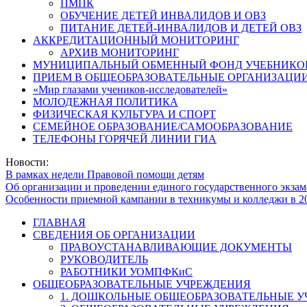
ПМПК
ОБУЧЕНИЕ ДЕТЕЙ ИНВАЛИДОВ И ОВЗ
ПИТАНИЕ ДЕТЕЙ-ИНВАЛИДОВ И ДЕТЕЙ ОВЗ
АККРЕДИТАЦИОННЫЙ МОНИТОРИНГ
АРХИВ МОНИТОРИНГ
МУНИЦИПАЛЬНЫЙ ОБМЕННЫЙ ФОНД УЧЕБНИКО
ПРИЕМ В ОБЩЕОБРАЗОВАТЕЛЬНЫЕ ОРГАНИЗАЦИИ
«Мир глазами учеников-исследователей»
МОЛОДЕЖНАЯ ПОЛИТИКА
ФИЗИЧЕСКАЯ КУЛЬТУРА И СПОРТ
СЕМЕЙНОЕ ОБРАЗОВАНИЕ/САМООБРАЗОВАНИЕ
ТЕЛЕФОНЫ ГОРЯЧЕЙ ЛИНИИ ГИА
Новости:
В рамках недели Правовой помощи детям
Об организации и проведении единого государственного экзам
Особенности приемной кампании в техникумы и колледжи в 2
ГЛАВНАЯ
СВЕДЕНИЯ ОБ ОРГАНИЗАЦИИ
ПРАВОУСТАНАВЛИВАЮЩИЕ ДОКУМЕНТЫ
РУКОВОДИТЕЛЬ
РАБОТНИКИ УОМПФКиС
ОБЩЕОБРАЗОВАТЕЛЬНЫЕ УЧРЕЖДЕНИЯ
1. ДОШКОЛЬНЫЕ ОБЩЕОБРАЗОВАТЕЛЬНЫЕ 