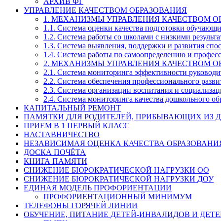
АРХИВ ФГ
УПРАВЛЕНИЕ КАЧЕСТВОМ ОБРАЗОВАНИЯ
1. МЕХАНИЗМЫ УПРАВЛЕНИЯ КАЧЕСТВОМ О
1.1. Система оценки качества подготовки обучающ
1.2. Система работы со школами с низкими резул
1.3. Система выявления, поддержки и развития спо
1.4. Система работы по самоопределению и профе
2. МЕХАНИЗМЫ УПРАВЛЕНИЯ КАЧЕСТВОМ О
2.1. Система мониторинга эффективности руководи
2.2. Система обеспечения профессионального разви
2.3. Система организации воспитания и социализа
2.4. Система мониторинга качества дошкольного об
КАПИТАЛЬНЫЙ РЕМОНТ
ПАМЯТКИ ДЛЯ РОДИТЕЛЕЙ, ПРИБЫВАЮЩИХ ИЗ Д
ПРИЕМ В 1 ПЕРВЫЙ КЛАСС
НАСТАВНИЧЕСТВО
НЕЗАВИСИМАЯ ОЦЕНКА КАЧЕСТВА ОБРАЗОВАНИ
ДОСКА ПОЧЁТА
КНИГА ПАМЯТИ
СНИЖЕНИЕ БЮРОКРАТИЧЕСКОЙ НАГРУЗКИ ОО
СНИЖЕНИЕ БЮРОКРАТИЧЕСКОЙ НАГРУЗКИ ДОУ
ЕДИНАЯ МОДЕЛЬ ПРОФОРИЕНТАЦИИ
ПРОФОРИЕНТАЦИОННЫЙ МИНИМУМ
ТЕЛЕФОНЫ ГОРЯЧЕЙ ЛИНИИ
ОБУЧЕНИЕ, ПИТАНИЕ ДЕТЕЙ-ИНВАЛИДОВ И ДЕТЕ