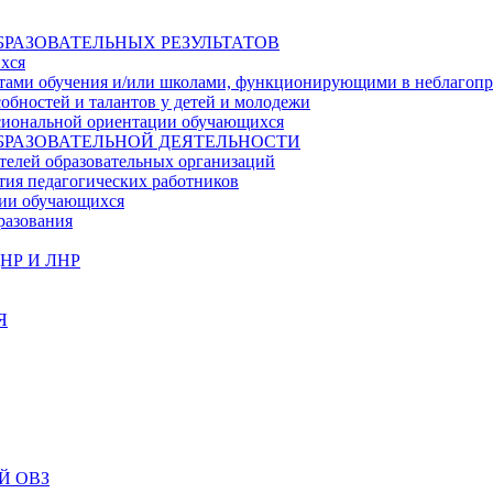
БРАЗОВАТЕЛЬНЫХ РЕЗУЛЬТАТОВ
ихся
ьтатами обучения и/или школами, функционирующими в неблагоп
собностей и талантов у детей и молодежи
ссиональной ориентации обучающихся
БРАЗОВАТЕЛЬНОЙ ДЕЯТЕЛЬНОСТИ
телей образовательных организаций
тия педагогических работников
ции обучающихся
разования
НР И ЛНР
Я
Й ОВЗ