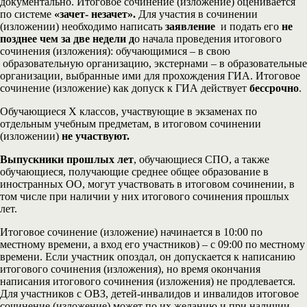
документально. Итоговое сочинение (изложение) оценивается
по системе
«зачет- незачет».
Для участия в сочинении
(изложении) необходимо написать
заявление
и подать его
не
позднее чем за две недели д
о начала проведения итогового
сочинения (изложения): обучающимися – в свою
образовательную организацию, экстернами – в образовательные
организации, выбранные ими для прохождения ГИА. Итоговое
сочинение (изложение) как допуск к ГИА действует
бессрочно
.
Обучающиеся X классов, участвующие в экзаменах по
отдельным учебным предметам, в итоговом сочинении
(изложении)
не участвуют.
Выпускники прошлых лет
, обучающиеся СПО, а также
обучающиеся, получающие среднее общее образование в
иностранных ОО, могут участвовать в итоговом сочинении, в
том числе при наличии у них итогового сочинения прошлых
лет.
Итоговое сочинение (изложение) начинается в 10:00 по
местному времени, а вход его участников) – с 09:00 по местному
времени. Если участник опоздал, он допускается к написанию
итогового сочинения (изложения), но время окончания
написания итогового сочинения (изложения) не продлевается.
Для участников с ОВЗ, детей-инвалидов и инвалидов итоговое
сочинение (изложение) может по их желанию и при наличии