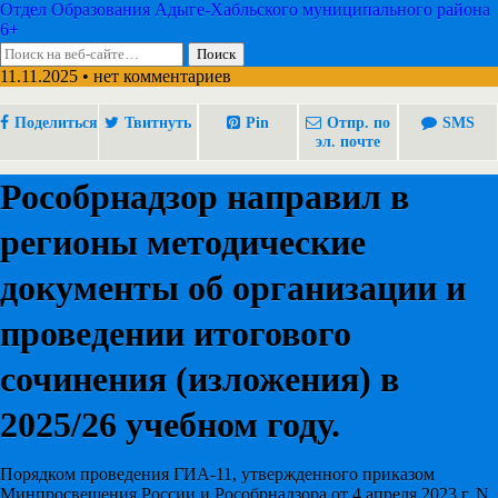
Отдел Образования Адыге-Хабльского муниципального района
6+
11.11.2025 • нет комментариев
Поделиться
Твитнуть
Pin
Отпр. по
SMS
эл. почте
Рособрнадзор направил в
регионы методические
документы об организации и
проведении итогового
сочинения (изложения) в
2025/26 учебном году.
Порядком проведения ГИА-11, утвержденного приказом
Минпросвещения России и Рособрнадзора от 4 апреля 2023 г. N