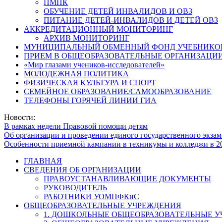
ПМПК
ОБУЧЕНИЕ ДЕТЕЙ ИНВАЛИДОВ И ОВЗ
ПИТАНИЕ ДЕТЕЙ-ИНВАЛИДОВ И ДЕТЕЙ ОВЗ
АККРЕДИТАЦИОННЫЙ МОНИТОРИНГ
АРХИВ МОНИТОРИНГ
МУНИЦИПАЛЬНЫЙ ОБМЕННЫЙ ФОНД УЧЕБНИКО
ПРИЕМ В ОБЩЕОБРАЗОВАТЕЛЬНЫЕ ОРГАНИЗАЦИИ
«Мир глазами учеников-исследователей»
МОЛОДЕЖНАЯ ПОЛИТИКА
ФИЗИЧЕСКАЯ КУЛЬТУРА И СПОРТ
СЕМЕЙНОЕ ОБРАЗОВАНИЕ/САМООБРАЗОВАНИЕ
ТЕЛЕФОНЫ ГОРЯЧЕЙ ЛИНИИ ГИА
Новости:
В рамках недели Правовой помощи детям
Об организации и проведении единого государственного экзам
Особенности приемной кампании в техникумы и колледжи в 2
ГЛАВНАЯ
СВЕДЕНИЯ ОБ ОРГАНИЗАЦИИ
ПРАВОУСТАНАВЛИВАЮЩИЕ ДОКУМЕНТЫ
РУКОВОДИТЕЛЬ
РАБОТНИКИ УОМПФКиС
ОБЩЕОБРАЗОВАТЕЛЬНЫЕ УЧРЕЖДЕНИЯ
1. ДОШКОЛЬНЫЕ ОБЩЕОБРАЗОВАТЕЛЬНЫЕ 