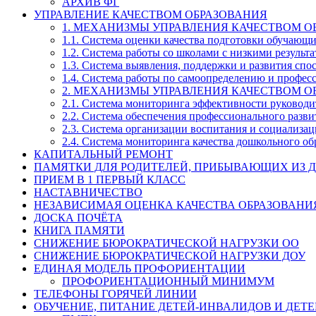
АРХИВ ФГ
УПРАВЛЕНИЕ КАЧЕСТВОМ ОБРАЗОВАНИЯ
1. МЕХАНИЗМЫ УПРАВЛЕНИЯ КАЧЕСТВОМ О
1.1. Система оценки качества подготовки обучающ
1.2. Система работы со школами с низкими резул
1.3. Система выявления, поддержки и развития спо
1.4. Система работы по самоопределению и профе
2. МЕХАНИЗМЫ УПРАВЛЕНИЯ КАЧЕСТВОМ О
2.1. Система мониторинга эффективности руководи
2.2. Система обеспечения профессионального разви
2.3. Система организации воспитания и социализа
2.4. Система мониторинга качества дошкольного об
КАПИТАЛЬНЫЙ РЕМОНТ
ПАМЯТКИ ДЛЯ РОДИТЕЛЕЙ, ПРИБЫВАЮЩИХ ИЗ Д
ПРИЕМ В 1 ПЕРВЫЙ КЛАСС
НАСТАВНИЧЕСТВО
НЕЗАВИСИМАЯ ОЦЕНКА КАЧЕСТВА ОБРАЗОВАНИ
ДОСКА ПОЧЁТА
КНИГА ПАМЯТИ
СНИЖЕНИЕ БЮРОКРАТИЧЕСКОЙ НАГРУЗКИ ОО
СНИЖЕНИЕ БЮРОКРАТИЧЕСКОЙ НАГРУЗКИ ДОУ
ЕДИНАЯ МОДЕЛЬ ПРОФОРИЕНТАЦИИ
ПРОФОРИЕНТАЦИОННЫЙ МИНИМУМ
ТЕЛЕФОНЫ ГОРЯЧЕЙ ЛИНИИ
ОБУЧЕНИЕ, ПИТАНИЕ ДЕТЕЙ-ИНВАЛИДОВ И ДЕТЕ