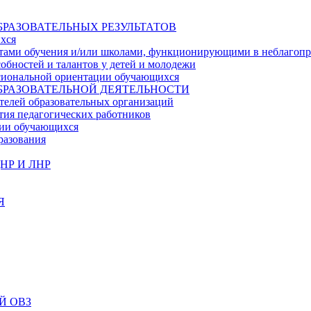
БРАЗОВАТЕЛЬНЫХ РЕЗУЛЬТАТОВ
ихся
ьтатами обучения и/или школами, функционирующими в неблагоп
собностей и талантов у детей и молодежи
ссиональной ориентации обучающихся
БРАЗОВАТЕЛЬНОЙ ДЕЯТЕЛЬНОСТИ
телей образовательных организаций
тия педагогических работников
ции обучающихся
разования
НР И ЛНР
Я
Й ОВЗ