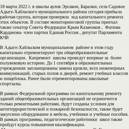
18 марта 2022 г. в школы аулов Эрсакон, Баралки, села Садовое
Адыге-Хабльского муниципального района сегодня прибыла
рабочая группа, которая проверяла ход капитального ремонта
этих объектов. В составе мониторинговой группы приехал
также сенатор Совета Федерации Крым Казаноков , Фатима
Карданова- член партии Единая Россия , депутат Парламента
КЧР.
В Адыге-Хабльском муниципальном районе в этом году
капитально отремонтируют три общеобразовательные
организации. Капремонт школы проведут впервые за более
полувековую историю. До 1 сентября в образовательных
учреждениях запланированы замена кровли, всех инженерных
коммуникаций, старых полов и дверей, ремонт учебных классов
и пищеблока. Ранее были отремонтированы школьные
спортзалы.
В рамках Федеральной программы по капитальному ремонту
зданий общеобразовательных организаций не ограничится
только ремонтными работами, будут созданы условия для
антитеррористической и пожарной безопасности, также будет
закуплено оборудование и мебель, учебники и учебные пособия.
В рамках программы, педагогические работники школ также
пройдут курсы повышения квалификации.