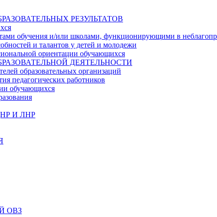
БРАЗОВАТЕЛЬНЫХ РЕЗУЛЬТАТОВ
ихся
ьтатами обучения и/или школами, функционирующими в неблагоп
собностей и талантов у детей и молодежи
ссиональной ориентации обучающихся
БРАЗОВАТЕЛЬНОЙ ДЕЯТЕЛЬНОСТИ
телей образовательных организаций
тия педагогических работников
ции обучающихся
разования
НР И ЛНР
Я
Й ОВЗ