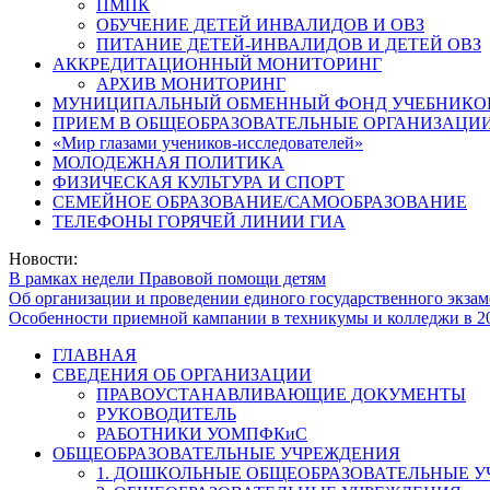
ПМПК
ОБУЧЕНИЕ ДЕТЕЙ ИНВАЛИДОВ И ОВЗ
ПИТАНИЕ ДЕТЕЙ-ИНВАЛИДОВ И ДЕТЕЙ ОВЗ
АККРЕДИТАЦИОННЫЙ МОНИТОРИНГ
АРХИВ МОНИТОРИНГ
МУНИЦИПАЛЬНЫЙ ОБМЕННЫЙ ФОНД УЧЕБНИКО
ПРИЕМ В ОБЩЕОБРАЗОВАТЕЛЬНЫЕ ОРГАНИЗАЦИИ
«Мир глазами учеников-исследователей»
МОЛОДЕЖНАЯ ПОЛИТИКА
ФИЗИЧЕСКАЯ КУЛЬТУРА И СПОРТ
СЕМЕЙНОЕ ОБРАЗОВАНИЕ/САМООБРАЗОВАНИЕ
ТЕЛЕФОНЫ ГОРЯЧЕЙ ЛИНИИ ГИА
Новости:
В рамках недели Правовой помощи детям
Об организации и проведении единого государственного экзам
Особенности приемной кампании в техникумы и колледжи в 2
ГЛАВНАЯ
СВЕДЕНИЯ ОБ ОРГАНИЗАЦИИ
ПРАВОУСТАНАВЛИВАЮЩИЕ ДОКУМЕНТЫ
РУКОВОДИТЕЛЬ
РАБОТНИКИ УОМПФКиС
ОБЩЕОБРАЗОВАТЕЛЬНЫЕ УЧРЕЖДЕНИЯ
1. ДОШКОЛЬНЫЕ ОБЩЕОБРАЗОВАТЕЛЬНЫЕ 