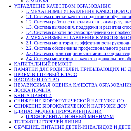
АРХИВ ФГ
УПРАВЛЕНИЕ КАЧЕСТВОМ ОБРАЗОВАНИЯ
1. МЕХАНИЗМЫ УПРАВЛЕНИЯ КАЧЕСТВОМ О
1.1. Система оценки качества подготовки обучающ
1.2. Система работы со школами с низкими резул
1.3. Система выявления, поддержки и развития спо
1.4. Система работы по самоопределению и профе
2. МЕХАНИЗМЫ УПРАВЛЕНИЯ КАЧЕСТВОМ О
2.1. Система мониторинга эффективности руководи
2.2. Система обеспечения профессионального разви
2.3. Система организации воспитания и социализа
2.4. Система мониторинга качества дошкольного об
КАПИТАЛЬНЫЙ РЕМОНТ
ПАМЯТКИ ДЛЯ РОДИТЕЛЕЙ, ПРИБЫВАЮЩИХ ИЗ Д
ПРИЕМ В 1 ПЕРВЫЙ КЛАСС
НАСТАВНИЧЕСТВО
НЕЗАВИСИМАЯ ОЦЕНКА КАЧЕСТВА ОБРАЗОВАНИ
ДОСКА ПОЧЁТА
КНИГА ПАМЯТИ
СНИЖЕНИЕ БЮРОКРАТИЧЕСКОЙ НАГРУЗКИ ОО
СНИЖЕНИЕ БЮРОКРАТИЧЕСКОЙ НАГРУЗКИ ДОУ
ЕДИНАЯ МОДЕЛЬ ПРОФОРИЕНТАЦИИ
ПРОФОРИЕНТАЦИОННЫЙ МИНИМУМ
ТЕЛЕФОНЫ ГОРЯЧЕЙ ЛИНИИ
ОБУЧЕНИЕ, ПИТАНИЕ ДЕТЕЙ-ИНВАЛИДОВ И ДЕТЕ