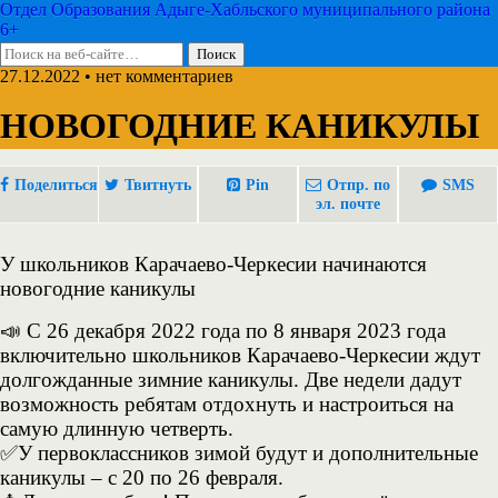
Отдел Образования Адыге-Хабльского муниципального района
6+
27.12.2022 • нет комментариев
НОВОГОДНИЕ КАНИКУЛЫ
Поделиться
Твитнуть
Pin
Отпр. по
SMS
эл. почте
У школьников Карачаево-Черкесии начинаются
новогодние каникулы
📣 С 26 декабря 2022 года по 8 января 2023 года
включительно школьников Карачаево-Черкесии ждут
долгожданные зимние каникулы. Две недели дадут
возможность ребятам отдохнуть и настроиться на
самую длинную четверть.
✅У первоклассников зимой будут и дополнительные
каникулы – с 20 по 26 февраля.