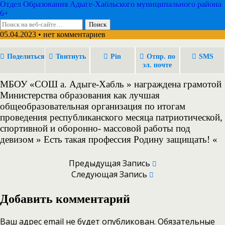
Отдел Образования Адыге-Хабльского муниципального района
6+
05.04.2023 • нет комментариев
Поделиться
Твитнуть
Pin
Отпр. по
SMS
эл. почте
МБОУ «СОШ а. Адыге-Хабль » награждена грамотой
Министерства образования как лучшая
общеобразовательная организация по итогам
проведения республиканского месяца патриотической,
спортивной и оборонно- массовой работы под
девизом » Есть такая профессия Родину защищать! «
Предыдущая Запись
Следующая Запись
Добавить комментарий
Ваш адрес email не будет опубликован.
Обязательные