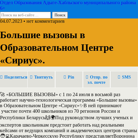
Отдел Образования Адыге-Хабльского муниципального района
6+
04.07.2023 • нет комментариев
Большие вызовы в
Образовательном Центре
«Сириус».
Поделиться
Твитнуть
Pin
Отпр. по
SMS
эл. почте
🚀 «БОЛЬШИЕ ВЫЗОВЫ» с 1 по 24 июля в восьмой раз
работает научно-технологическая программа «Большие вызовы»
в Образовательном Центре «Сириус»✨В ней принимают
участие почти 400 школьников из 70 регионов России и
Республики Беларусь🙌🌍Под руководством лучших ученых и
экспертов школьникам предстоит работать над реальными
кейсами от ведущих компаний и академических центров страны
🧑‍💻Карачаево-Черкесскую Республику представляетВоронина