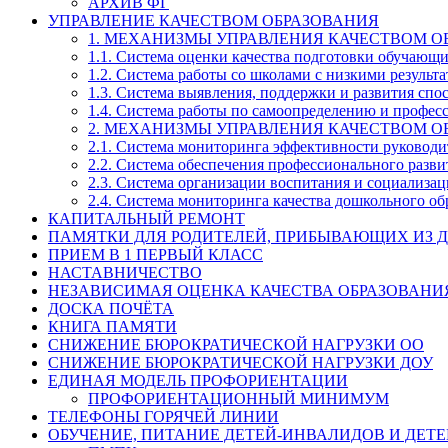
АРХИВ ФГ
УПРАВЛЕНИЕ КАЧЕСТВОМ ОБРАЗОВАНИЯ
1. МЕХАНИЗМЫ УПРАВЛЕНИЯ КАЧЕСТВОМ О
1.1. Система оценки качества подготовки обучающ
1.2. Система работы со школами с низкими резул
1.3. Система выявления, поддержки и развития спо
1.4. Система работы по самоопределению и профе
2. МЕХАНИЗМЫ УПРАВЛЕНИЯ КАЧЕСТВОМ О
2.1. Система мониторинга эффективности руководи
2.2. Система обеспечения профессионального разви
2.3. Система организации воспитания и социализа
2.4. Система мониторинга качества дошкольного об
КАПИТАЛЬНЫЙ РЕМОНТ
ПАМЯТКИ ДЛЯ РОДИТЕЛЕЙ, ПРИБЫВАЮЩИХ ИЗ Д
ПРИЕМ В 1 ПЕРВЫЙ КЛАСС
НАСТАВНИЧЕСТВО
НЕЗАВИСИМАЯ ОЦЕНКА КАЧЕСТВА ОБРАЗОВАНИ
ДОСКА ПОЧЁТА
КНИГА ПАМЯТИ
СНИЖЕНИЕ БЮРОКРАТИЧЕСКОЙ НАГРУЗКИ ОО
СНИЖЕНИЕ БЮРОКРАТИЧЕСКОЙ НАГРУЗКИ ДОУ
ЕДИНАЯ МОДЕЛЬ ПРОФОРИЕНТАЦИИ
ПРОФОРИЕНТАЦИОННЫЙ МИНИМУМ
ТЕЛЕФОНЫ ГОРЯЧЕЙ ЛИНИИ
ОБУЧЕНИЕ, ПИТАНИЕ ДЕТЕЙ-ИНВАЛИДОВ И ДЕТЕ