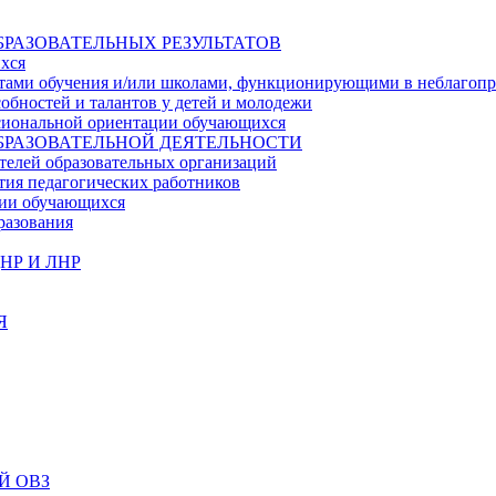
БРАЗОВАТЕЛЬНЫХ РЕЗУЛЬТАТОВ
ихся
ьтатами обучения и/или школами, функционирующими в неблагоп
собностей и талантов у детей и молодежи
ссиональной ориентации обучающихся
БРАЗОВАТЕЛЬНОЙ ДЕЯТЕЛЬНОСТИ
телей образовательных организаций
тия педагогических работников
ции обучающихся
разования
НР И ЛНР
Я
Й ОВЗ