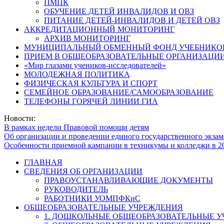
ПМПК
ОБУЧЕНИЕ ДЕТЕЙ ИНВАЛИДОВ И ОВЗ
ПИТАНИЕ ДЕТЕЙ-ИНВАЛИДОВ И ДЕТЕЙ ОВЗ
АККРЕДИТАЦИОННЫЙ МОНИТОРИНГ
АРХИВ МОНИТОРИНГ
МУНИЦИПАЛЬНЫЙ ОБМЕННЫЙ ФОНД УЧЕБНИКО
ПРИЕМ В ОБЩЕОБРАЗОВАТЕЛЬНЫЕ ОРГАНИЗАЦИИ
«Мир глазами учеников-исследователей»
МОЛОДЕЖНАЯ ПОЛИТИКА
ФИЗИЧЕСКАЯ КУЛЬТУРА И СПОРТ
СЕМЕЙНОЕ ОБРАЗОВАНИЕ/САМООБРАЗОВАНИЕ
ТЕЛЕФОНЫ ГОРЯЧЕЙ ЛИНИИ ГИА
Новости:
В рамках недели Правовой помощи детям
Об организации и проведении единого государственного экзам
Особенности приемной кампании в техникумы и колледжи в 2
ГЛАВНАЯ
СВЕДЕНИЯ ОБ ОРГАНИЗАЦИИ
ПРАВОУСТАНАВЛИВАЮЩИЕ ДОКУМЕНТЫ
РУКОВОДИТЕЛЬ
РАБОТНИКИ УОМПФКиС
ОБЩЕОБРАЗОВАТЕЛЬНЫЕ УЧРЕЖДЕНИЯ
1. ДОШКОЛЬНЫЕ ОБЩЕОБРАЗОВАТЕЛЬНЫЕ 