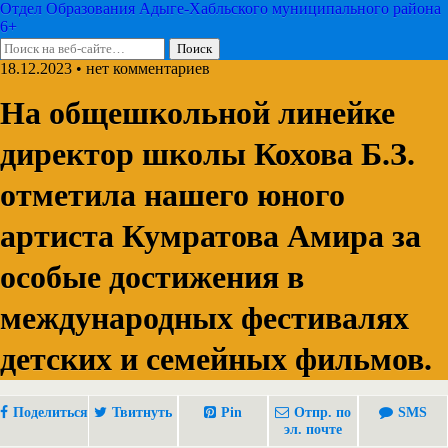
Отдел Образования Адыге-Хабльского муниципального района
6+
18.12.2023 • нет комментариев
На общешкольной линейке
директор школы Кохова Б.З.
отметила нашего юного
артиста Кумратова Амира за
особые достижения в
международных фестивалях
детских и семейных фильмов.
Поделиться
Твитнуть
Pin
Отпр. по
SMS
эл. почте