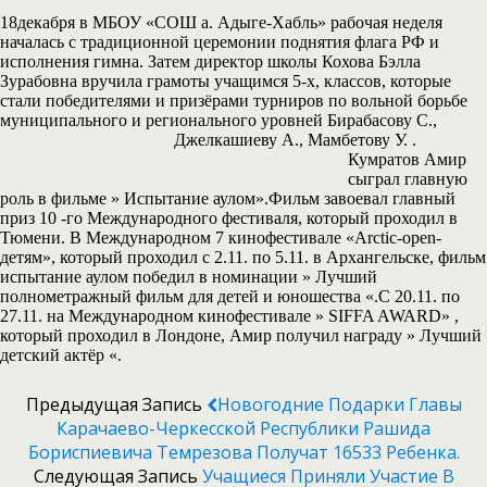
18декабря в МБОУ «СОШ а. Адыге-Хабль» рабочая неделя
началась с традиционной церемонии поднятия флага РФ и
исполнения гимна. Затем директор школы Кохова Бэлла
Зурабовна вручила грамоты учащимся 5-х, классов, которые
стали победителями и призёрами турниров по вольной борьбе
муниципального и регионального уровней Бирабасову С.,
Джелкашиеву А., Мамбетову У.
.
Кумратов Амир
сыграл главную
роль в фильме » Испытание аулом».Фильм завоевал главный
приз 10 -го Международного фестиваля, который проходил в
Тюмени. В Международном 7 кинофестивале «Arctic-open-
детям», который проходил с 2.11. по 5.11. в Архангельске, фильм
испытание аулом победил в номинации » Лучший
полнометражный фильм для детей и юношества «.С 20.11. по
27.11. на Международном кинофестивале » SIFFA AWARD» ,
который проходил в Лондоне, Амир получил награду » Лучший
детский актёр «.
Предыдущая Запись
Новогодние Подарки Главы
Карачаево-Черкесской Республики Рашида
Бориспиевича Темрезова Получат 16533 Ребенка.
Следующая Запись
Учащиеся Приняли Участие В