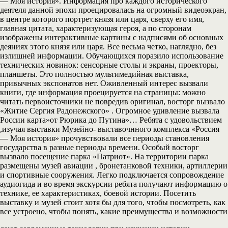
— Моя история». Информация про каждого исторического
деятеля данной эпохи проецировалась на огромный видеоэкран,
в центре которого портрет князя или царя, сверху его имя,
главная цитата, характеризующая героя, а по сторонам
изображены интерактивные картины с надписями об основных
деяниях этого князя или царя. Все весьма четко, наглядно, без
излишней информации. Обучающихся поразило использование
технических новинок: сенсорные столы и экраны, проекторы,
планшеты. Это полностью мультимедийная выставка,
привычных экспонатов нет. Оживленный интерес вызвали
книги, где информация проецируется на страницы: можно
читать первоисточники не повредив оригинал, восторг вызвало
«Житие Сергия Радонежского» . Огромное удивление вызвала
России карта»от Рюрика до Путина»… Ребята с удовольствием
,изучая выставки Музейно- выставочнного комплекса «Россия
— Моя история» прочувствовали все периоды становления
государства в разные периоды времени. Особый восторг
вызвало посещение парка «Патриот». На территории парка
размещены музей авиации , бронетанковой техники, артиллерии
и спортивные сооружения. Легко подключается сопровождение
аудиогида и во время экскурсии ребята получают информацию о
технике, ее характеристиках, боевой истории. Посетить
выставку и музей стоит хотя бы для того, чтобы посмотреть, как
все устроено, чтобы понять, какие преимущества и возможности