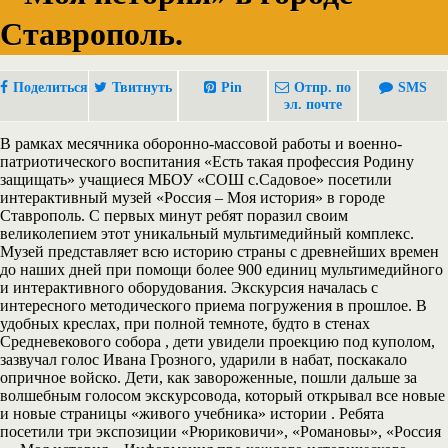
Ставрополь.
Поделиться
Твитнуть
Pin
Отпр. по
SMS
эл. почте
В рамках месячника оборонно-массовой работы и военно-
патриотического воспитания «Есть такая профессия Родину
защищать» учащиеся МБОУ «СОШ с.Садовое» посетили
интерактивный музей «Россия – Моя история» в городе
Ставрополь. С первых минут ребят поразил своим
великолепием этот уникальный мультимедийный комплекс.
Музей представляет всю историю страны с древнейших времен
до наших дней при помощи более 900 единиц мультимедийного
и интерактивного оборудования. Экскурсия началась с
интересного методического приема погружения в прошлое. В
удобных креслах, при полной темноте, будто в стенах
Средневекового собора , дети увидели проекцию под куполом,
зазвучал голос Ивана Грозного, ударили в набат, поскакало
опричное войско. Дети, как завороженные, пошли дальше за
волшебным голосом экскурсовода, который открывал все новые
и новые страницы «живого учебника» истории . Ребята
посетили три экспозиции «Рюриковичи», «Романовы», «Россия