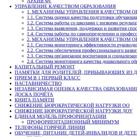
АРХИВ ФГ
УПРАВЛЕНИЕ КАЧЕСТВОМ ОБРАЗОВАНИЯ
1. МЕХАНИЗМЫ УПРАВЛЕНИЯ КАЧЕСТВОМ О
1.1. Система оценки качества подготовки обучающ
1.2. Система работы со школами с низкими резул
1.3. Система выявления, поддержки и развития спо
1.4. Система работы по самоопределению и профе
2. МЕХАНИЗМЫ УПРАВЛЕНИЯ КАЧЕСТВОМ О
2.1. Система мониторинга эффективности руководи
2.2. Система обеспечения профессионального разви
2.3. Система организации воспитания и социализа
2.4. Система мониторинга качества дошкольного об
КАПИТАЛЬНЫЙ РЕМОНТ
ПАМЯТКИ ДЛЯ РОДИТЕЛЕЙ, ПРИБЫВАЮЩИХ ИЗ Д
ПРИЕМ В 1 ПЕРВЫЙ КЛАСС
НАСТАВНИЧЕСТВО
НЕЗАВИСИМАЯ ОЦЕНКА КАЧЕСТВА ОБРАЗОВАНИ
ДОСКА ПОЧЁТА
КНИГА ПАМЯТИ
СНИЖЕНИЕ БЮРОКРАТИЧЕСКОЙ НАГРУЗКИ ОО
СНИЖЕНИЕ БЮРОКРАТИЧЕСКОЙ НАГРУЗКИ ДОУ
ЕДИНАЯ МОДЕЛЬ ПРОФОРИЕНТАЦИИ
ПРОФОРИЕНТАЦИОННЫЙ МИНИМУМ
ТЕЛЕФОНЫ ГОРЯЧЕЙ ЛИНИИ
ОБУЧЕНИЕ, ПИТАНИЕ ДЕТЕЙ-ИНВАЛИДОВ И ДЕТЕ