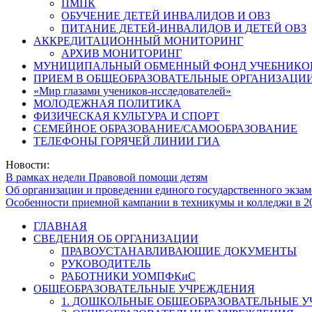
ПМПК
ОБУЧЕНИЕ ДЕТЕЙ ИНВАЛИДОВ И ОВЗ
ПИТАНИЕ ДЕТЕЙ-ИНВАЛИДОВ И ДЕТЕЙ ОВЗ
АККРЕДИТАЦИОННЫЙ МОНИТОРИНГ
АРХИВ МОНИТОРИНГ
МУНИЦИПАЛЬНЫЙ ОБМЕННЫЙ ФОНД УЧЕБНИКО
ПРИЕМ В ОБЩЕОБРАЗОВАТЕЛЬНЫЕ ОРГАНИЗАЦИИ
«Мир глазами учеников-исследователей»
МОЛОДЕЖНАЯ ПОЛИТИКА
ФИЗИЧЕСКАЯ КУЛЬТУРА И СПОРТ
СЕМЕЙНОЕ ОБРАЗОВАНИЕ/САМООБРАЗОВАНИЕ
ТЕЛЕФОНЫ ГОРЯЧЕЙ ЛИНИИ ГИА
Новости:
В рамках недели Правовой помощи детям
Об организации и проведении единого государственного экзам
Особенности приемной кампании в техникумы и колледжи в 2
ГЛАВНАЯ
СВЕДЕНИЯ ОБ ОРГАНИЗАЦИИ
ПРАВОУСТАНАВЛИВАЮЩИЕ ДОКУМЕНТЫ
РУКОВОДИТЕЛЬ
РАБОТНИКИ УОМПФКиС
ОБЩЕОБРАЗОВАТЕЛЬНЫЕ УЧРЕЖДЕНИЯ
1. ДОШКОЛЬНЫЕ ОБЩЕОБРАЗОВАТЕЛЬНЫЕ 