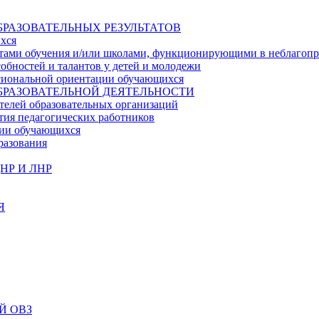
БРАЗОВАТЕЛЬНЫХ РЕЗУЛЬТАТОВ
ихся
ьтатами обучения и/или школами, функционирующими в неблагоп
собностей и талантов у детей и молодежи
ссиональной ориентации обучающихся
БРАЗОВАТЕЛЬНОЙ ДЕЯТЕЛЬНОСТИ
телей образовательных организаций
тия педагогических работников
ции обучающихся
разования
НР И ЛНР
Я
Й ОВЗ