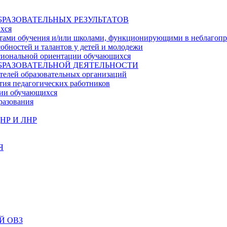
БРАЗОВАТЕЛЬНЫХ РЕЗУЛЬТАТОВ
ихся
ьтатами обучения и/или школами, функционирующими в неблагоп
собностей и талантов у детей и молодежи
ссиональной ориентации обучающихся
БРАЗОВАТЕЛЬНОЙ ДЕЯТЕЛЬНОСТИ
телей образовательных организаций
тия педагогических работников
ции обучающихся
разования
НР И ЛНР
Я
Й ОВЗ