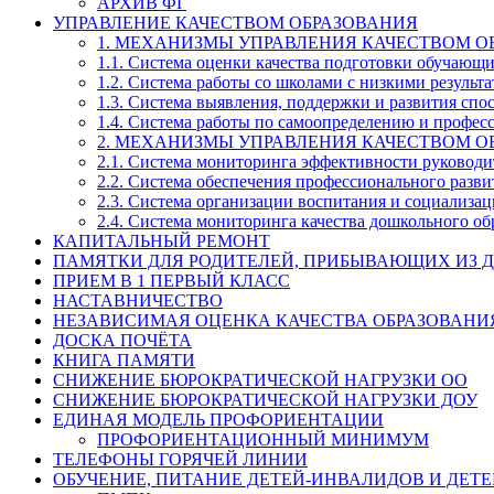
АРХИВ ФГ
УПРАВЛЕНИЕ КАЧЕСТВОМ ОБРАЗОВАНИЯ
1. МЕХАНИЗМЫ УПРАВЛЕНИЯ КАЧЕСТВОМ О
1.1. Система оценки качества подготовки обучающ
1.2. Система работы со школами с низкими резул
1.3. Система выявления, поддержки и развития спо
1.4. Система работы по самоопределению и профе
2. МЕХАНИЗМЫ УПРАВЛЕНИЯ КАЧЕСТВОМ О
2.1. Система мониторинга эффективности руководи
2.2. Система обеспечения профессионального разви
2.3. Система организации воспитания и социализа
2.4. Система мониторинга качества дошкольного об
КАПИТАЛЬНЫЙ РЕМОНТ
ПАМЯТКИ ДЛЯ РОДИТЕЛЕЙ, ПРИБЫВАЮЩИХ ИЗ Д
ПРИЕМ В 1 ПЕРВЫЙ КЛАСС
НАСТАВНИЧЕСТВО
НЕЗАВИСИМАЯ ОЦЕНКА КАЧЕСТВА ОБРАЗОВАНИ
ДОСКА ПОЧЁТА
КНИГА ПАМЯТИ
СНИЖЕНИЕ БЮРОКРАТИЧЕСКОЙ НАГРУЗКИ ОО
СНИЖЕНИЕ БЮРОКРАТИЧЕСКОЙ НАГРУЗКИ ДОУ
ЕДИНАЯ МОДЕЛЬ ПРОФОРИЕНТАЦИИ
ПРОФОРИЕНТАЦИОННЫЙ МИНИМУМ
ТЕЛЕФОНЫ ГОРЯЧЕЙ ЛИНИИ
ОБУЧЕНИЕ, ПИТАНИЕ ДЕТЕЙ-ИНВАЛИДОВ И ДЕТЕ