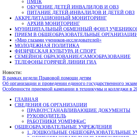
ПМПК
ОБУЧЕНИЕ ДЕТЕЙ ИНВАЛИДОВ И ОВЗ
ПИТАНИЕ ДЕТЕЙ-ИНВАЛИДОВ И ДЕТЕЙ ОВЗ
АККРЕДИТАЦИОННЫЙ МОНИТОРИНГ
АРХИВ МОНИТОРИНГ
МУНИЦИПАЛЬНЫЙ ОБМЕННЫЙ ФОНД УЧЕБНИКО
ПРИЕМ В ОБЩЕОБРАЗОВАТЕЛЬНЫЕ ОРГАНИЗАЦИИ
«Мир глазами учеников-исследователей»
МОЛОДЕЖНАЯ ПОЛИТИКА
ФИЗИЧЕСКАЯ КУЛЬТУРА И СПОРТ
СЕМЕЙНОЕ ОБРАЗОВАНИЕ/САМООБРАЗОВАНИЕ
ТЕЛЕФОНЫ ГОРЯЧЕЙ ЛИНИИ ГИА
Новости:
В рамках недели Правовой помощи детям
Об организации и проведении единого государственного экзам
Особенности приемной кампании в техникумы и колледжи в 2
ГЛАВНАЯ
СВЕДЕНИЯ ОБ ОРГАНИЗАЦИИ
ПРАВОУСТАНАВЛИВАЮЩИЕ ДОКУМЕНТЫ
РУКОВОДИТЕЛЬ
РАБОТНИКИ УОМПФКиС
ОБЩЕОБРАЗОВАТЕЛЬНЫЕ УЧРЕЖДЕНИЯ
1. ДОШКОЛЬНЫЕ ОБЩЕОБРАЗОВАТЕЛЬНЫЕ 