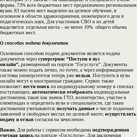
формы. 73% всех бюджетных мест предназначено региональным
вузам. 83 тысячи мест выделено на целевое обучение, в
основном в области здравоохранения, инженерного дела и
педагогических наук. Для участников СВО и их детей
выделяется отдельная квота – не менее 10% общего объема
бюджетных мест.
О способах подачи документов
Основным способом подачи документов является подача
документов через
суперсервис “Поступи в вуз
онлайн”,
размещенный на портале “Госуслуги”. Документы
также можно подать лично, по почте, а через информационные
системы университетов теперь уже
нельзя
. Поступить в вузы
онлайн могут и иностранные граждане. Сервис также
позволяет:
вести поиск
по индивидуальному номеру в списках
поступающих;
автоматически отображать
индивидуальные
достижения, такие как значок ГТО, волонтерство, участие в
олимпиадах и определить вузы и специальности, где такие
достижения учитываются;
получать данные
о числе поданных
заявлений и свободных местах по целевой квоте;
осуществлять
подачу и отзыв
согласия на зачисление.
Важно.
Для работы с сервисом необходима
подтвержденная
учетная запись
на портале «Госуслуги». Для заключения