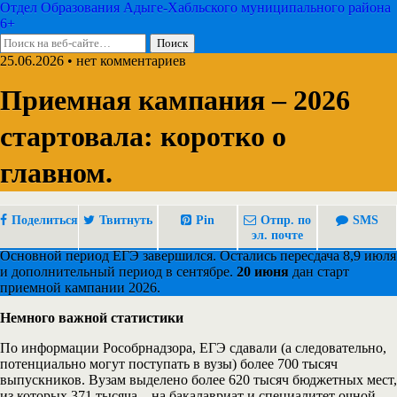
Отдел Образования Адыге-Хабльского муниципального района
6+
25.06.2026 • нет комментариев
Приемная кампания – 2026
стартовала: коротко о
главном.
Поделиться
Твитнуть
Pin
Отпр. по
SMS
эл. почте
Основной период ЕГЭ завершился. Остались пересдача 8,9 июля
и дополнительный период в сентябре.
20 июня
дан старт
приемной кампании 2026.
Немного важной статистики
По информации Рособрнадзора, ЕГЭ сдавали (а следовательно,
потенциально могут поступать в вузы) более 700 тысяч
выпускников. Вузам выделено более 620 тысяч бюджетных мест,
из которых 371 тысяча – на бакалавриат и специалитет очной